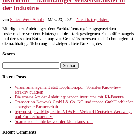
instructor – Nachhaltiger Wissenstransfer in
der Industrie
von
Seiten-Werk Admin
|
März 23, 2021
|
Nicht kategorisiert
Mit digitalen Anleitungen dem Fachkräftemangel entgegenwirken
Insbesondere vor dem Hintergrund des stark gestiegenen Fachkräftemangels
und der rasanten Entwicklung von Geschäftsprozessen und Technologien ist
die nachhaltige Sicherung und zielgerichtete Nutzung des...
Search
Suchen
nach:
Recent Posts
Wissensmanagement statt Kopfmonopol: Volatiles Know-how
effektiv bündeln
Die smarte Art der Anleitung: tepcon instructor mit KI-Feature
Transaction-Network GmbH & Co. KG und tepcon GmbH schließen
strategische Partnerschaft
tepcon ist jetzt Mitglied im VDWF – Verband Deutscher Werkzeug-
und Formenbauer e.V.
Spannende Einblicke von der MountainsTour
Recent Comments