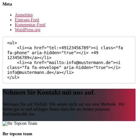
Meta
Anmelden
Eintrags-Feed
Kommentar-Feed
WordPress.org
<ul>

    <li><a href="tel:+49123456789"><i class="fa 
fa-phone" aria-hidden="true"></i> +49 
123456789</a></li>

    <li><a href="mailto:info@mustermann.de"><i 
class="fa fa-envelope" aria-hidden="true"></i> 
info@mustermann.de</a></li>

</ul>
Nehmen Sie Kontakt mit uns auf.
Vertrauen Sie auf Vielfalt: Wir setzen nicht auf nur eine Methode. Wir
hören gut zu und schlagen Ihnen dann die am besten passende
Suchmethodik vor.
Ihr tepcon team