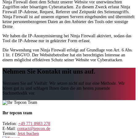
Ninja Firewall dient dem Schutz unserer Website vor unerwünschten
Zugriffen oder bösartigen Cyberattacken. Zu diesem Zweck erfasst Ninja
Firewall IP-Adresse, Request, Referrer und Zeitpunkt des Seitenzugriffs.
Ninja Firewall ist auf unseren eigenen Servern eingebunden und übermittelt
keine personenbezogenen Daten an den Anbieter des Tools oder sonstige
Dritte.
Wir haben die IP-Anonymisierung bei Ninja Firewall aktiviert, sodass das
Tool die IP-Adresse nur in gekürzter Form erfasst.
Die Verwendung von Ninja Firewall erfolgt auf Grundlage von Art. 6 Abs.
1 lit. f DSGVO. Der Websitebetreiber hat ein berechtigtes Interesse an
einem möglichst effektiven Schutz seiner Website vor Cyberattacken.
Nehmen Sie Kontakt mit uns auf.
Vertrauen Sie auf Vielfalt: Wir setzen nicht auf nur eine Methode. Wir
hören gut zu und schlagen Ihnen dann die am besten passende
Suchmethodik vor.
Ihr tepcon team
Telefon:
+49 771 8983 278
E-Mail:
contact@tepcon.de
Termin:
Jetzt buchen