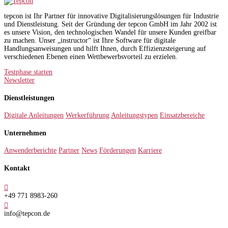
tepcon ist Ihr Partner für innovative Digitalisierungslösungen für Industrie
und Dienstleistung. Seit der Gründung der tepcon GmbH im Jahr 2002 ist
es unsere Vision, den technologischen Wandel für unsere Kunden greifbar
zu machen. Unser „instructor“ ist Ihre Software für digitale
Handlungsanweisungen und hilft Ihnen, durch Effizienzsteigerung auf
verschiedenen Ebenen einen Wettbewerbsvorteil zu erzielen.
Testphase starten
Newsletter
Dienstleistungen
Digitale Anleitungen
Werkerführung
Anleitungstypen
Einsatzbereiche
Unternehmen
Anwenderberichte
Partner
News
Förderungen
Karriere
Kontakt

+49 771 8983-260

info@tepcon.de