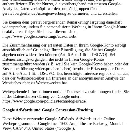
authentifizierte IDs der Nutzer, die vorübergehend mit unseren Google-
Analytics-Daten verknüpft werden, um Zielgruppen für die
geräteübergreifende Anzeigenwerbung zu definieren und zu erstellen.
Sie können dem geräteübergreifenden Remarketing/Targeting dauerhaft
widersprechen, indem Sie personalisierte Werbung in Ihrem Google-Konto
deaktivieren; folgen Sie hierzu diesem Link:
https://www.google.com/settings/ads/onweb/.
Die Zusammenfassung der erfassten Daten in Ihrem Google-Konto erfolgt
ausschließlich auf Grundlage Ihrer Einwilligung, die Sie bei Google
abgeben oder widerrufen können (Art. 6 Abs. 1 lit. a DSGVO). Bei
Datenerfassungsvorgängen, die nicht in Ihrem Google-Konto
zusammengeführt werden (z.B. weil Sie kein Google-Konto haben oder der
Zusammenführung widersprochen haben) beruht die Erfassung der Daten
auf Art. 6 Abs. 1 lit. f DSGVO. Das berechtigte Interesse ergibt sich daraus,
dass der Websitebetreiber ein Interesse an der anonymisierten Analyse der
Websitebesucher zu Werbezwecken hat.
Weitergehende Informationen und die Datenschutzbestimmungen finden Sie
in der Datenschutzerklärung von Google unter:
https://www.google.com/policies/technologies/ads/.
Google AdWords und Google Conversion-Tracking
Diese Website verwendet Google AdWords. AdWords ist ein Online-
Werbeprogramm der Google Inc., 1600 Amphitheatre Parkway, Mountain
View, CA 94043, United States (“Google”).