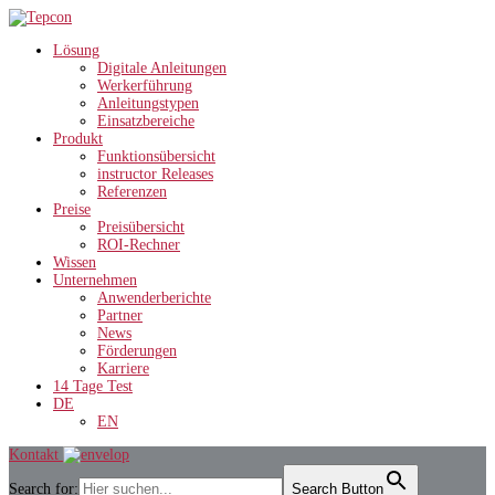
Lösung
Digitale Anleitungen
Werkerführung
Anleitungstypen
Einsatzbereiche
Produkt
Funktionsübersicht
instructor Releases
Referenzen
Preise
Preisübersicht
ROI-Rechner
Wissen
Unternehmen
Anwenderberichte
Partner
News
Förderungen
Karriere
14 Tage Test
DE
EN
Kontakt
Search for:
Search Button