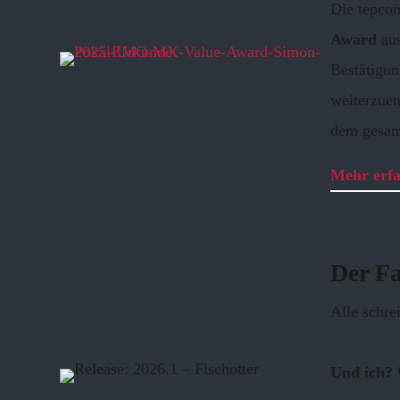
Die tepco
Award
aus
Bestätigun
weiterzuen
dem gesam
Mehr erf
Der Fa
Alle schre
Und ich? 