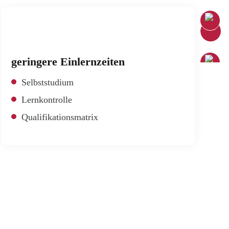
%
Search Button
Search
for:
geringere Einlernzeiten
Selbststudium
Lernkontrolle
Qualifikationsmatrix