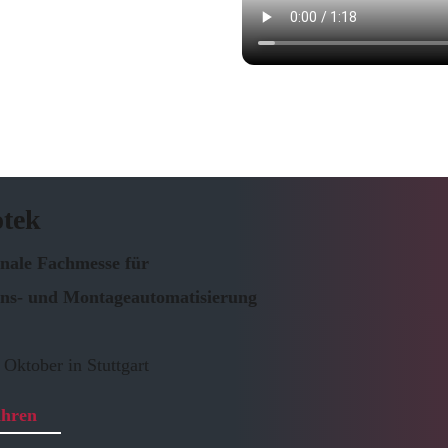
otek
onale Fachmesse für
ns- und Montageautomatisierung
 Oktober in Stuttgart
ahren