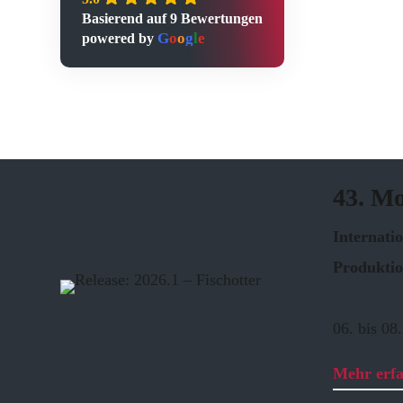
Basierend auf 9 Bewertungen
G
o
o
g
l
e
powered by
43. M
Internati
Produktio
06. bis 08.
Mehr erf