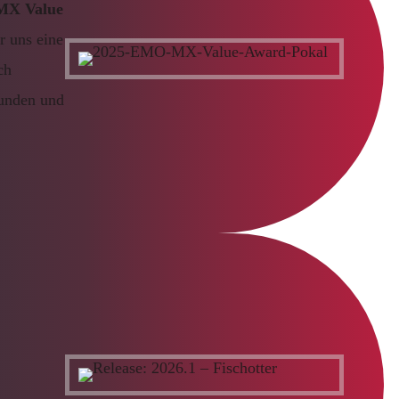
X Value
r uns eine
ch
Kunden und