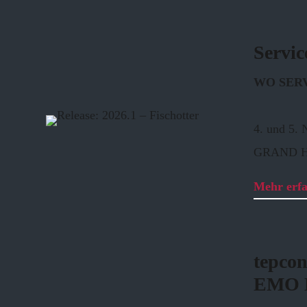
Servic
WO SER
4. und 5.
GRAND H
Mehr erf
tepcon
EMO M