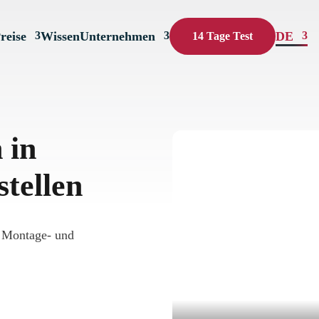
reise
Wissen
Unternehmen
DE
14 Tage Test
 in
tellen
n Montage- und