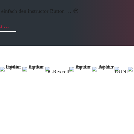
 einfach den instructor Button … 😎
zu …