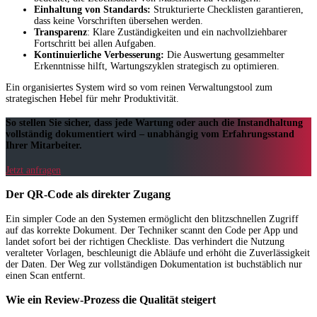
Einhaltung von Standards:
Strukturierte Checklisten garantieren,
dass keine Vorschriften übersehen werden.
Transparenz
: Klare Zuständigkeiten und ein nachvollziehbarer
Fortschritt bei allen Aufgaben.
Kontinuierliche Verbesserung:
Die Auswertung gesammelter
Erkenntnisse hilft, Wartungszyklen strategisch zu optimieren.
Ein organisiertes System wird so vom reinen Verwaltungstool zum
strategischen Hebel für mehr Produktivität.
So stellen Sie sicher, dass jede Wartung oder auch die Instandhaltung
vollständig dokumentiert wird – unabhängig vom Erfahrungsstand
Ihrer Mitarbeiter.
Jetzt anfragen
Der QR-Code als direkter Zugang
Ein simpler Code an den Systemen ermöglicht den blitzschnellen Zugriff
auf das korrekte Dokument. Der Techniker scannt den Code per App und
landet sofort bei der richtigen Checkliste. Das verhindert die Nutzung
veralteter Vorlagen, beschleunigt die Abläufe und erhöht die Zuverlässigkeit
der Daten. Der Weg zur vollständigen Dokumentation ist buchstäblich nur
einen Scan entfernt.
Wie ein Review-Prozess die Qualität steigert