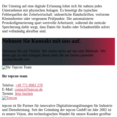
Der Umstieg auf eine digitale Erfassung lohnt sich für nahezu jedes
Unternehmen mit physischen Anlagen. Es beseitigt die typischen
Fehlerquellen der Zettelwirtschaft: unleserliche Handschriften, verlorene
Klemmbretter oder vergessene Prüfpunkte. Die automatisierte
Protokollgenerierung spart wertvolle Arbeitszeit, während die zentrale
Speicherung dafür sorgt, dass Daten für Audits oder Schadensfälle sofort
und vollständig abrufbar sind.
Nehmen Sie Kontakt mit uns auf.
Vertrauen Sie auf Vielfalt: Wir setzen nicht auf nur eine Methode. Wir
hören gut zu und schlagen Ihnen dann die am besten passende
Suchmethodik vor.
Ihr tepcon team
Telefon:
+49 771 8983 278
E-Mail:
contact@tepcon.de
Termin:
Jetzt buchen
tepcon ist Ihr Partner für innovative Digitalisierungslösungen für Industrie
und Dienstleistung. Seit der Gründung der tepcon GmbH im Jahr 2002 ist
es unsere Vision, den technologischen Wandel für unsere Kunden greifbar