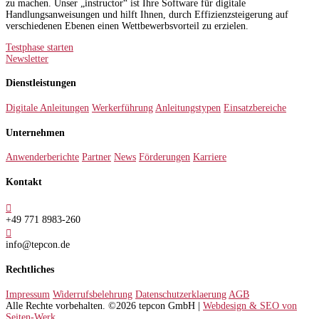
zu machen. Unser „instructor“ ist Ihre Software für digitale
Handlungsanweisungen und hilft Ihnen, durch Effizienzsteigerung auf
verschiedenen Ebenen einen Wettbewerbsvorteil zu erzielen.
Testphase starten
Newsletter
Dienstleistungen
Digitale Anleitungen
Werkerführung
Anleitungstypen
Einsatzbereiche
Unternehmen
Anwenderberichte
Partner
News
Förderungen
Karriere
Kontakt

+49 771 8983-260

info@tepcon.de
Rechtliches
Impressum
Widerrufsbelehrung
Datenschutzerklaerung
AGB
Alle Rechte vorbehalten. ©2026 tepcon GmbH |
Webdesign & SEO von
Seiten-Werk