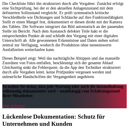
Die Checkliste führt ihn strukturiert durch alle Vorgaben: Zunächst erfolgt
eine Sichtprüfung, bei der er den aktuellen Anlagenzustand mit dem
definierten Sollzustand vergleicht. Er prüft systematisch kritische
Verschleißteile wie Dichtungen und Schläuche auf ihre Funktionsfähigkeit.
Stellt er einen Mangel fest, dokumentiert er diesen direkt mit der Kamera
des Tablets. Die Software integriert das Bild automatisch an der passenden
Stelle im Bericht. Nach dem Austausch defekter Teile hakt er die
entsprechenden Punkte ab und schließt den Vorgang mit einer digitalen
Unterschrift ab. Alle gewonnenen Erkenntnisse und Daten stehen sofort
zentral zur Verfügung, wodurch die Produktion ohne nennenswerte
Ausfallzeiten weiterlaufen kann.
Dieses Beispiel zeigt: Weil das nachträgliche Abtippen und das manuelle
Zuordnen von Fotos entfallen, beschleunigt sich der gesamte Ablauf.
Gleichzeitig sinkt die Fehlerquote, da die App den Techniker strukturiert
durch alle Vorgaben leitet, keine Prüfpunkte vergessen werden und
unleserliche Handschriften der Vergangenheit angehören.
So stellen Sie sicher, dass jede Wartung oder auch die Instandhaltung
vollständig dokumentiert wird – unabhängig vom Erfahrungsstand
Ihrer Mitarbeiter.
Jetzt anfragen
Lückenlose Dokumentation: Schutz für
Unternehmen und Kunden