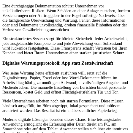
Eine durchgängige Dokumentation schützt Unternehmen vor
unkalkulierbaren Risiken. Wenn Schäden an einer Anlage entstehen, fordern
Versicherungen oder Auftraggeber in der Regel sofortige Nachweise über
die fachgerechte Überwachung und Wartung. Fehlen diese Informationen
oder sind Dokumente unvollständig, drohen finanzielle Einbußen oder der
Verlust von Gewährleistungsansprüchen.
Ein strukturiertes System sorgt für höchste Sicherheit: Jeder Arbeitsschritt,
jede ausgetauschte Komponente und jede Abweichung vom Sollzustand
wird lückenlos festgehalten. Diese Transparenz schafft Vertrauen bei Ihren
Kunden und bietet Ihrem Unternehmen einen starken juristischen Schutz.
Digitales Wartungsprotokoll: App statt Zettelwirtschaft
Wer seine Wartung heute effizient ausführen will, setzt auf die
Digitalisierung. Papier, Excel oder lose Word-Dokumente führen im
Arbeitsalltag häufig zu unnötigem Aufwand, unvollständigen Angaben und
Medienbrüchen. Die manuelle Erstellung von Berichten bindet personelle
Ressourcen, kostet Geld und öffnet Flüchtigkeitsfehlern Tür und Tor.
Viele Unternehmen arbeiten noch mit starren Formularen. Diese müssen
händisch ausgefüllt, im Büro abgetippt, lokal gespeichert und mühsam
archiviert werden. Das Resultat ist ein unübersichtlicher Papierkrieg.
Moderne digitale Lösungen beenden dieses Chaos. Eine leistungsstarke
Anwendung ermöglicht die Erfassung aller Daten direkt am PC, am
Smartphone oder auf dem Tablet. Anwender stellen sich über ein intuitives