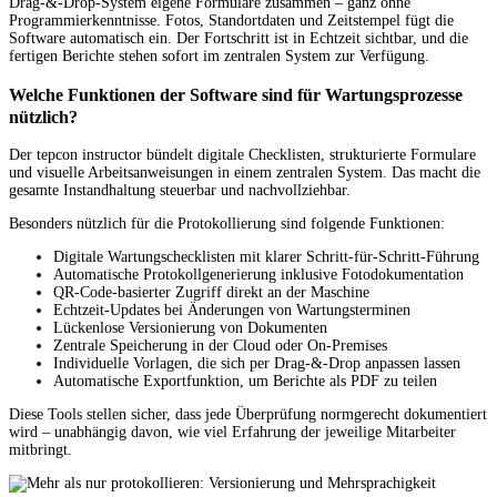
Drag-&-Drop-System eigene Formulare zusammen – ganz ohne
Programmierkenntnisse. Fotos, Standortdaten und Zeitstempel fügt die
Software automatisch ein. Der Fortschritt ist in Echtzeit sichtbar, und die
fertigen Berichte stehen sofort im zentralen System zur Verfügung.
Welche Funktionen der Software sind für Wartungsprozesse
nützlich?
Der tepcon instructor bündelt digitale Checklisten, strukturierte Formulare
und visuelle Arbeitsanweisungen in einem zentralen System. Das macht die
gesamte Instandhaltung steuerbar und nachvollziehbar.
Besonders nützlich für die Protokollierung sind folgende Funktionen:
Digitale Wartungschecklisten mit klarer Schritt-für-Schritt-Führung
Automatische Protokollgenerierung inklusive Fotodokumentation
QR-Code-basierter Zugriff direkt an der Maschine
Echtzeit-Updates bei Änderungen von Wartungsterminen
Lückenlose Versionierung von Dokumenten
Zentrale Speicherung in der Cloud oder On-Premises
Individuelle Vorlagen, die sich per Drag-&-Drop anpassen lassen
Automatische Exportfunktion, um Berichte als PDF zu teilen
Diese Tools stellen sicher, dass jede Überprüfung normgerecht dokumentiert
wird – unabhängig davon, wie viel Erfahrung der jeweilige Mitarbeiter
mitbringt.