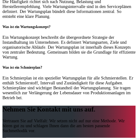
Die Häufigkeit richtet sich nach Nutzung, Belastung und
Herstellerempfehlung. Viele Wartungsintervalle sind in den Serviceplänen
definiert. Der Wartungsplan bündelt diese Informationen zentral. So
entsteht eine klare Planung.
Was ist ein Wartungskonzept?
Ein Wartungskonzept beschreibt die übergeordnete Strategie der
Instandhaltung im Unternehmen. Es definiert Wartungsarten, Ziele und
organisatorische Abläufe. Der Wartungsplan ist innerhalb dieses Konzepts
von zentraler Bedeutung. Gemeinsam bilden sie die Grundlage für effiziente
Wartung.
Was ist ein Schmierplan?
Ein Schmierplan ist ein spezieller Wartungsplan für alle Schmierstellen. Er
enthält Schmierstoff, Intervall und Zuständigkeit für diese Aufgaben.
Schmierpläne sind wichtiger Bestandteil der Wartungsplanung. Sie tragen
wesentlich zur Verlängerung der Lebensdauer von Produktionsanlagen im
Betrieb bei.
Nehmen Sie Kontakt mit uns auf.
Vertrauen Sie auf Vielfalt: Wir setzen nicht auf nur eine Methode. Wir
hören gut zu und schlagen Ihnen dann die am besten passende
Suchmethodik vor.