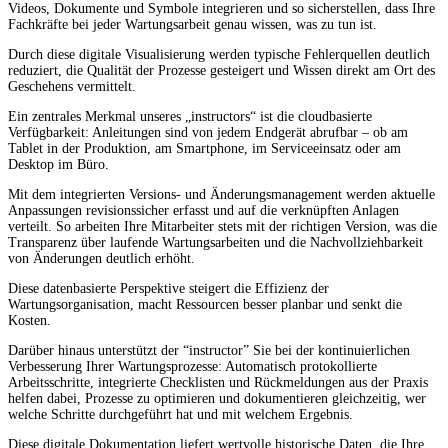
Videos, Dokumente und Symbole integrieren und so sicherstellen, dass Ihre
Fachkräfte bei jeder Wartungsarbeit genau wissen, was zu tun ist.
Durch diese digitale Visualisierung werden typische Fehlerquellen deutlich
reduziert, die Qualität der Prozesse gesteigert und Wissen direkt am Ort des
Geschehens vermittelt.
Ein zentrales Merkmal unseres „instructors“ ist die cloudbasierte
Verfügbarkeit: Anleitungen sind von jedem Endgerät abrufbar – ob am
Tablet in der Produktion, am Smartphone, im Serviceeinsatz oder am
Desktop im Büro.
Mit dem integrierten Versions- und Änderungsmanagement werden aktuelle
Anpassungen revisionssicher erfasst und auf die verknüpften Anlagen
verteilt. So arbeiten Ihre Mitarbeiter stets mit der richtigen Version, was die
Transparenz über laufende Wartungsarbeiten und die Nachvollziehbarkeit
von Änderungen deutlich erhöht.
Diese datenbasierte Perspektive steigert die Effizienz der
Wartungsorganisation, macht Ressourcen besser planbar und senkt die
Kosten.
Darüber hinaus unterstützt der “instructor” Sie bei der kontinuierlichen
Verbesserung Ihrer Wartungsprozesse: Automatisch protokollierte
Arbeitsschritte, integrierte Checklisten und Rückmeldungen aus der Praxis
helfen dabei, Prozesse zu optimieren und dokumentieren gleichzeitig, wer
welche Schritte durchgeführt hat und mit welchem Ergebnis.
Diese digitale Dokumentation liefert wertvolle historische Daten, die Ihre