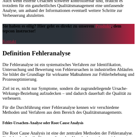
Auch wenn externe Ursachen schwerer kontrollierbar sind, braucht es
trotzdem für ein ganzheitliches Qualitätsmanagement eine umfassende
Analyse, um anhand der Informationen eventuell weitere Schritte zur
Verbesserung abzuleiten.
Sie haben es eilig? Hier geht es direkt zu unserem
Produkt
, dem
tepcon instructor!
Kontakt
Definition Fehleranalyse
Die Fehleranalyse ist ein systematisches Verfahren zur Identifikation,
Untersuchung und Bewertung von Fehlerursachen in industriellen Abläufen.
Sie bildet die Grundlage für wirksame Maßnahmen zur Fehlerbehebung und
Prozessoptimierung.
Ziel ist es, nicht nur Symptome, sondern die zugrundeliegende Ursache-
Wirkungs-Beziehung aufzudecken – und dadurch dauerhaft die Qualität zu
verbessern.
Für die Durchführung einer Fehleranalyse kennen wir verschiedene
Methoden und Verfahren aus dem Bereich des Qualitätsmanagements.
Fehler-Ursachen-Analyse oder Root Cause Analysis
Die Root Cause Analysis ist eine der zentralen Methoden der Fehleranalyse.