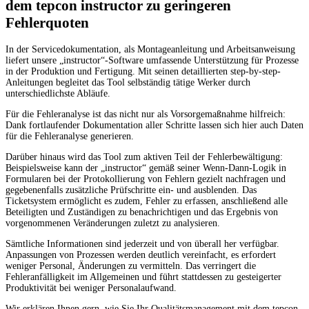
dem tepcon instructor zu geringeren
Fehlerquoten
In der Servicedokumentation, als Montageanleitung und Arbeitsanweisung
liefert unsere „instructor“-Software umfassende Unterstützung für Prozesse
in der Produktion und Fertigung. Mit seinen detaillierten step-by-step-
Anleitungen begleitet das Tool selbständig tätige Werker durch
unterschiedlichste Abläufe.
Für die Fehleranalyse ist das nicht nur als Vorsorgemaßnahme hilfreich:
Dank fortlaufender Dokumentation aller Schritte lassen sich hier auch Daten
für die Fehleranalyse generieren.
Darüber hinaus wird das Tool zum aktiven Teil der Fehlerbewältigung:
Beispielsweise kann der „instructor“ gemäß seiner Wenn-Dann-Logik in
Formularen bei der Protokollierung von Fehlern gezielt nachfragen und
gegebenenfalls zusätzliche Prüfschritte ein- und ausblenden. Das
Ticketsystem ermöglicht es zudem, Fehler zu erfassen, anschließend alle
Beteiligten und Zuständigen zu benachrichtigen und das Ergebnis von
vorgenommenen Veränderungen zuletzt zu analysieren.
Sämtliche Informationen sind jederzeit und von überall her verfügbar.
Anpassungen von Prozessen werden deutlich vereinfacht, es erfordert
weniger Personal, Änderungen zu vermitteln. Das verringert die
Fehleranfälligkeit im Allgemeinen und führt stattdessen zu gesteigerter
Produktivität bei weniger Personalaufwand.
Wir erklären Ihnen gern, wie Sie Ihr Qualitätsmanagement mit dem tepcon