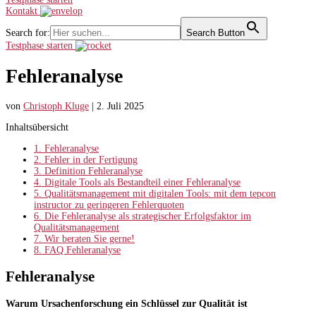
Kontakt
Search for:
Search Button
Testphase starten
Fehleranalyse
von
Christoph Kluge
|
2. Juli 2025
Inhaltsübersicht
1.
Fehleranalyse
2.
Fehler in der Fertigung
3.
Definition Fehleranalyse
4.
Digitale Tools als Bestandteil einer Fehleranalyse
5.
Qualitätsmanagement mit digitalen Tools: mit dem tepcon
instructor zu geringeren Fehlerquoten
6.
Die Fehleranalyse als strategischer Erfolgsfaktor im
Qualitätsmanagement
7.
Wir beraten Sie gerne!
8.
FAQ Fehleranalyse
Fehleranalyse
Warum Ursachenforschung ein Schlüssel zur Qualität ist