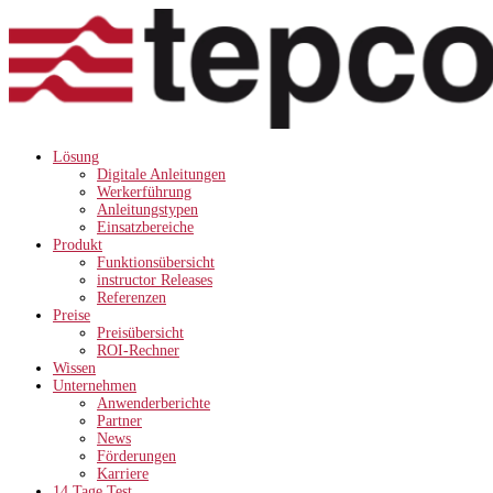
Lösung
Digitale Anleitungen
Werkerführung
Anleitungstypen
Einsatzbereiche
Produkt
Funktionsübersicht
instructor Releases
Referenzen
Preise
Preisübersicht
ROI-Rechner
Wissen
Unternehmen
Anwenderberichte
Partner
News
Förderungen
Karriere
14 Tage Test