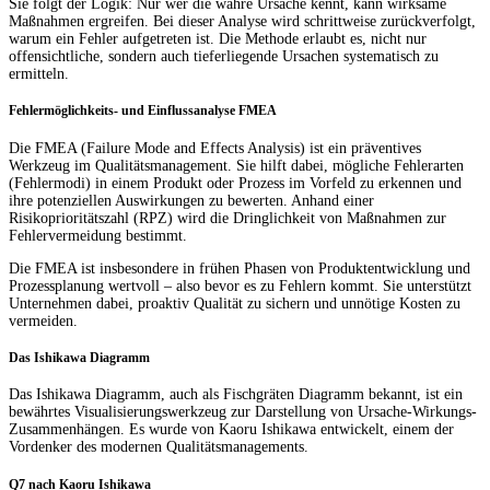
Sie folgt der Logik: Nur wer die wahre Ursache kennt, kann wirksame
Maßnahmen ergreifen. Bei dieser Analyse wird schrittweise zurückverfolgt,
warum ein Fehler aufgetreten ist. Die Methode erlaubt es, nicht nur
offensichtliche, sondern auch tieferliegende Ursachen systematisch zu
ermitteln.
Fehlermöglichkeits- und Einflussanalyse FMEA
Die FMEA (Failure Mode and Effects Analysis) ist ein präventives
Werkzeug im Qualitätsmanagement. Sie hilft dabei, mögliche Fehlerarten
(Fehlermodi) in einem Produkt oder Prozess im Vorfeld zu erkennen und
ihre potenziellen Auswirkungen zu bewerten. Anhand einer
Risikoprioritätszahl (RPZ) wird die Dringlichkeit von Maßnahmen zur
Fehlervermeidung bestimmt.
Die FMEA ist insbesondere in frühen Phasen von Produktentwicklung und
Prozessplanung wertvoll – also bevor es zu Fehlern kommt. Sie unterstützt
Unternehmen dabei, proaktiv Qualität zu sichern und unnötige Kosten zu
vermeiden.
Das Ishikawa Diagramm
Das Ishikawa Diagramm, auch als Fischgräten Diagramm bekannt, ist ein
bewährtes Visualisierungswerkzeug zur Darstellung von Ursache-Wirkungs-
Zusammenhängen. Es wurde von Kaoru Ishikawa entwickelt, einem der
Vordenker des modernen Qualitätsmanagements.
Q7 nach Kaoru Ishikawa