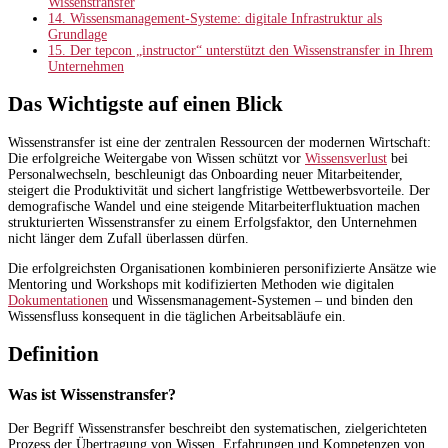
Wissenstransfer
14.
Wissensmanagement-Systeme: digitale Infrastruktur als
Grundlage
15.
Der tepcon „instructor“ unterstützt den Wissenstransfer in Ihrem
Unternehmen
Das Wichtigste auf einen Blick
Wissenstransfer ist eine der zentralen Ressourcen der modernen Wirtschaft:
Die erfolgreiche Weitergabe von Wissen schützt vor
Wissensverlust
bei
Personalwechseln, beschleunigt das Onboarding neuer Mitarbeitender,
steigert die Produktivität und sichert langfristige Wettbewerbsvorteile. Der
demografische Wandel und eine steigende Mitarbeiterfluktuation machen
strukturierten Wissenstransfer zu einem Erfolgsfaktor, den Unternehmen
nicht länger dem Zufall überlassen dürfen.
Die erfolgreichsten Organisationen kombinieren personifizierte Ansätze wie
Mentoring und Workshops mit kodifizierten Methoden wie digitalen
Dokumentationen
und Wissensmanagement-Systemen – und binden den
Wissensfluss konsequent in die täglichen Arbeitsabläufe ein.
Definition
Was ist Wissenstransfer?
Der Begriff Wissenstransfer beschreibt den systematischen, zielgerichteten
Prozess der Übertragung von Wissen, Erfahrungen und Kompetenzen von