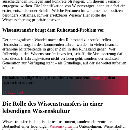
ausscheidenden Kollegen sind konkrete Strategien, um diesem Szenario
entgegenzuwirken. Die Identifikation von Wissensträger:innen ist dabei ein
erster, entscheidender Schritt: Welche Personen im Unternehmen besitzen
besonders kritisches, schwer ersetzbares Wissen? Hier sollte die
Wissenssicherung prioritär ansetzen.
Wissenstransfer beugt dem Ruhestand-Problem vor
Der demografische Wandel macht den Ruhestand zur strukturellen
Herausforderung: In den kommenden Jahren werden in vielen Branchen
erfahrene Mitarbeitende in großer Zahl in den Ruhestand gehen. Wer
frühzeitig in den Wissenstransfer investiert, schafft die Voraussetzung dafür,
dass dieses Erfahrungswissen nicht verloren geht, sondern der nächsten
Generation zur Verfügung steht – als Grundlage, auf der sie weiteraufbauen
können.
Sie haben es eilig? Hier geht es direkt zu unserem
Produkt
, dem
tepcon instructor!
14 Tage Test
Die Rolle des Wissenstransfers in einer
lebendigen Wissenskultur
Wissenstransfer ist kein isoliertes Instrument, sondern ein zentraler
Bestandteil einer lebendigen
Wissenskultur
im Unternehmen. Wissenskultur