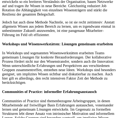
entwickeln so ein breiteres Verständnis der Organisation, bauen Netzwerke
auf und tragen ihr Wissen in neue Bereiche. Gleichzeitig reduziert Job
Rotation die Abhängigkeit von einzelnen Wissensträgern und stärkt die
Resilienz der gesamten Belegschaft.
Jedoch hat auch diese Methode Nachteile, so ist sie recht zeitintesiv: Anstatt
allgemein Wissen aus jedem Bereich zu lernen, um es irgendwann einmal in
unbestimmter Zukunft anzuwenden, ist eine passgenaue Mitarbeiter-
Führung im Feld oft effizienter.
Workshops und Wissenswerkstätten: Lösungen gemeinsam erarbeiten
In Workshops und sogenannten Wissenswerkstätten erarbeiten Teams
gemeinsam Lösungen für konkrete Herausforderungen. Der kollaborative
Prozess fördert nicht nur den Wissenstransfer, sondern auch die Innovation:
Wenn unterschiedliche Erfahrungen und Perspektiven aus verschiedenen
Gruppen zusammentreffen, entstehen neue Ideen. Workshops sind besonders
geeignet, um implizites Wissen sichtbar und diskutierbar zu machen. Auch
hier gilt es allerdings, den recht intensiven Faktor Zeit der Methode zu
berücksichtigen.
Communities of Practice: informeller Erfahrungsaustausch
Communities of Practice sind themenbezogene Arbeitsgruppen, in denen
Mitarbeitende auf freiwilliger Basis Erfahrungen austauschen, voneinander
lernen und gemeinsam Lösungen entwickeln. Im Gegensatz zu formellen
Strukturen lebt dieser Ansatz von intrinsischer Motivation und informellem
Lernen. Solche Gruppen sind besonders wertvoll, um implizites Wissen