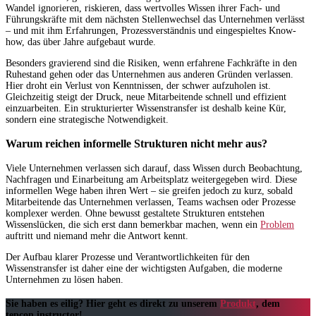
Wandel ignorieren, riskieren, dass wertvolles Wissen ihrer Fach- und
Führungskräfte mit dem nächsten Stellenwechsel das Unternehmen verlässt
– und mit ihm Erfahrungen, Prozessverständnis und eingespieltes Know-
how, das über Jahre aufgebaut wurde.
Besonders gravierend sind die Risiken, wenn erfahrene Fachkräfte in den
Ruhestand gehen oder das Unternehmen aus anderen Gründen verlassen.
Hier droht ein Verlust von Kenntnissen, der schwer aufzuholen ist.
Gleichzeitig steigt der Druck, neue Mitarbeitende schnell und effizient
einzuarbeiten. Ein strukturierter Wissenstransfer ist deshalb keine Kür,
sondern eine strategische Notwendigkeit.
Warum reichen informelle Strukturen nicht mehr aus?
Viele Unternehmen verlassen sich darauf, dass Wissen durch Beobachtung,
Nachfragen und Einarbeitung am Arbeitsplatz weitergegeben wird. Diese
informellen Wege haben ihren Wert – sie greifen jedoch zu kurz, sobald
Mitarbeitende das Unternehmen verlassen, Teams wachsen oder Prozesse
komplexer werden. Ohne bewusst gestaltete Strukturen entstehen
Wissenslücken, die sich erst dann bemerkbar machen, wenn ein
Problem
auftritt und niemand mehr die Antwort kennt.
Der Aufbau klarer Prozesse und Verantwortlichkeiten für den
Wissenstransfer ist daher eine der wichtigsten Aufgaben, die moderne
Unternehmen zu lösen haben.
Sie haben es eilig? Hier geht es direkt zu unserem
Produkt
, dem
tepcon instructor!