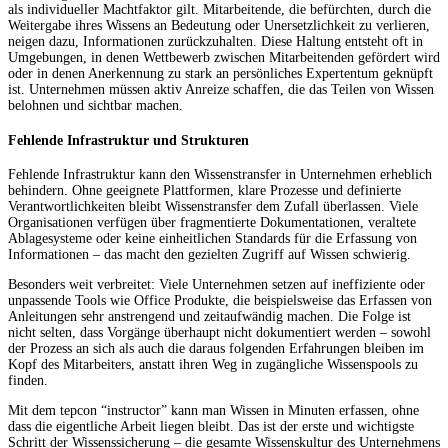
als individueller Machtfaktor gilt. Mitarbeitende, die befürchten, durch die
Weitergabe ihres Wissens an Bedeutung oder Unersetzlichkeit zu verlieren,
neigen dazu, Informationen zurückzuhalten. Diese Haltung entsteht oft in
Umgebungen, in denen Wettbewerb zwischen Mitarbeitenden gefördert wird
oder in denen Anerkennung zu stark an persönliches Expertentum geknüpft
ist. Unternehmen müssen aktiv Anreize schaffen, die das Teilen von Wissen
belohnen und sichtbar machen.
Fehlende Infrastruktur und Strukturen
Fehlende Infrastruktur kann den Wissenstransfer in Unternehmen erheblich
behindern. Ohne geeignete Plattformen, klare Prozesse und definierte
Verantwortlichkeiten bleibt Wissenstransfer dem Zufall überlassen. Viele
Organisationen verfügen über fragmentierte Dokumentationen, veraltete
Ablagesysteme oder keine einheitlichen Standards für die Erfassung von
Informationen – das macht den gezielten Zugriff auf Wissen schwierig.
Besonders weit verbreitet: Viele Unternehmen setzen auf ineffiziente oder
unpassende Tools wie Office Produkte, die beispielsweise das Erfassen von
Anleitungen sehr anstrengend und zeitaufwändig machen. Die Folge ist
nicht selten, dass Vorgänge überhaupt nicht dokumentiert werden – sowohl
der Prozess an sich als auch die daraus folgenden Erfahrungen bleiben im
Kopf des Mitarbeiters, anstatt ihren Weg in zugängliche Wissenspools zu
finden.
Mit dem tepcon “instructor” kann man Wissen in Minuten erfassen, ohne
dass die eigentliche Arbeit liegen bleibt. Das ist der erste und wichtigste
Schritt der Wissenssicherung – die gesamte Wissenskultur des Unternehmens