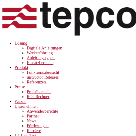
Lösung
Digitale Anleitungen
Werkerführung
Anleitungstypen
Einsatzbereiche
Produkt
Funktionsübersicht
instructor Releases
Referenzen
Preise
Preisübersicht
ROI-Rechner
Wissen
Unternehmen
Anwenderberichte
Partner
News
Förderungen
Karriere
14 Tage Test