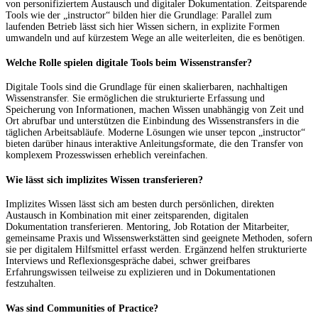
von personifiziertem Austausch und digitaler Dokumentation. Zeitsparende
Tools wie der „instructor“ bilden hier die Grundlage: Parallel zum
laufenden Betrieb lässt sich hier Wissen sichern, in explizite Formen
umwandeln und auf kürzestem Wege an alle weiterleiten, die es benötigen.
Welche Rolle spielen digitale Tools beim Wissenstransfer?
Digitale Tools sind die Grundlage für einen skalierbaren, nachhaltigen
Wissenstransfer. Sie ermöglichen die strukturierte Erfassung und
Speicherung von Informationen, machen Wissen unabhängig von Zeit und
Ort abrufbar und unterstützen die Einbindung des Wissenstransfers in die
täglichen Arbeitsabläufe. Moderne Lösungen wie unser tepcon „instructor“
bieten darüber hinaus interaktive Anleitungsformate, die den Transfer von
komplexem Prozesswissen erheblich vereinfachen.
Wie lässt sich implizites Wissen transferieren?
Implizites Wissen lässt sich am besten durch persönlichen, direkten
Austausch in Kombination mit einer zeitsparenden, digitalen
Dokumentation transferieren. Mentoring, Job Rotation der Mitarbeiter,
gemeinsame Praxis und Wissenswerkstätten sind geeignete Methoden, sofern
sie per digitalem Hilfsmittel erfasst werden. Ergänzend helfen strukturierte
Interviews und Reflexionsgespräche dabei, schwer greifbares
Erfahrungswissen teilweise zu explizieren und in Dokumentationen
festzuhalten.
Was sind Communities of Practice?