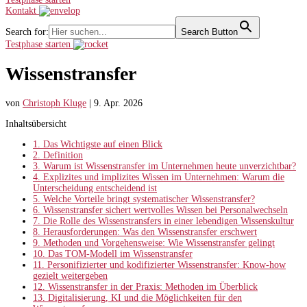
Kontakt
Search for:
Search Button
Testphase starten
Wissenstransfer
von
Christoph Kluge
|
9. Apr. 2026
Inhaltsübersicht
1.
Das Wichtigste auf einen Blick
2.
Definition
3.
Warum ist Wissenstransfer im Unternehmen heute unverzichtbar?
4.
Explizites und implizites Wissen im Unternehmen: Warum die
Unterscheidung entscheidend ist
5.
Welche Vorteile bringt systematischer Wissenstransfer?
6.
Wissenstransfer sichert wertvolles Wissen bei Personalwechseln
7.
Die Rolle des Wissenstransfers in einer lebendigen Wissenskultur
8.
Herausforderungen: Was den Wissenstransfer erschwert
9.
Methoden und Vorgehensweise: Wie Wissenstransfer gelingt
10.
Das TOM-Modell im Wissenstransfer
11.
Personifizierter und kodifizierter Wissenstransfer: Know-how
gezielt weitergeben
12.
Wissenstransfer in der Praxis: Methoden im Überblick
13.
Digitalisierung, KI und die Möglichkeiten für den