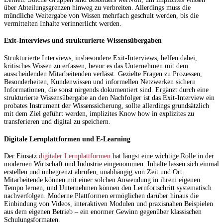
über Abteilungsgrenzen hinweg zu verbreiten. Allerdings muss die
mündliche Weitergabe von Wissen mehrfach geschult werden, bis die
vermittelten Inhalte verinnerlicht werden.
Exit-Interviews und strukturierte Wissensübergaben
Strukturierte Interviews, insbesondere Exit-Interviews, helfen dabei,
kritisches Wissen zu erfassen, bevor es das Unternehmen mit dem
ausscheidenden Mitarbeitenden verlässt. Gezielte Fragen zu Prozessen,
Besonderheiten, Kundenwissen und informellen Netzwerken sichern
Informationen, die sonst nirgends dokumentiert sind. Ergänzt durch eine
strukturierte Wissensübergabe an den Nachfolger ist das Exit-Interview ein
probates Instrument der Wissenssicherung, sollte allerdings grundsätzlich
mit dem Ziel geführt werden, implizites Know how in explizites zu
transferieren und digital zu speichern.
Digitale Lernplattformen und E-Learning
Der Einsatz
digitaler Lernplattformen
hat längst eine wichtige Rolle in der
modernen Wirtschaft und Industrie eingenommen: Inhalte lassen sich einmal
erstellen und unbegrenzt abrufen, unabhängig von Zeit und Ort.
Mitarbeitende können mit einer solchen Anwendung in ihrem eigenen
Tempo lernen, und Unternehmen können den Lernfortschritt systematisch
nachverfolgen. Moderne Plattformen ermöglichen darüber hinaus die
Einbindung von Videos, interaktiven Modulen und praxisnahen Beispielen
aus dem eigenen Betrieb – ein enormer Gewinn gegenüber klassischen
Schulungsformaten.