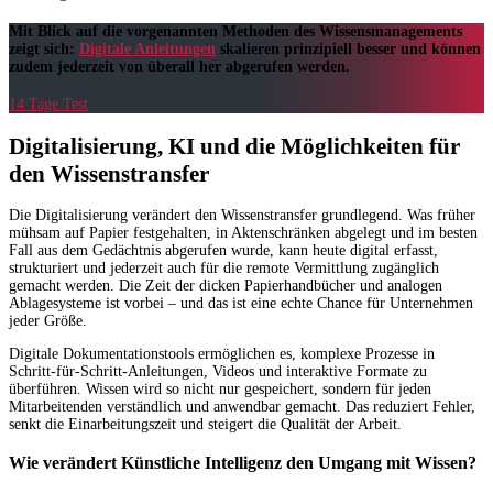
Mit Blick auf die vorgenannten Methoden des Wissensmanagements
zeigt sich:
Digitale Anleitungen
skalieren prinzipiell besser und können
zudem jederzeit von überall her abgerufen werden.
14 Tage Test
Digitalisierung, KI und die Möglichkeiten für
den Wissenstransfer
Die Digitalisierung verändert den Wissenstransfer grundlegend. Was früher
mühsam auf Papier festgehalten, in Aktenschränken abgelegt und im besten
Fall aus dem Gedächtnis abgerufen wurde, kann heute digital erfasst,
strukturiert und jederzeit auch für die remote Vermittlung zugänglich
gemacht werden. Die Zeit der dicken Papierhandbücher und analogen
Ablagesysteme ist vorbei – und das ist eine echte Chance für Unternehmen
jeder Größe.
Digitale Dokumentationstools ermöglichen es, komplexe Prozesse in
Schritt-für-Schritt-Anleitungen, Videos und interaktive Formate zu
überführen. Wissen wird so nicht nur gespeichert, sondern für jeden
Mitarbeitenden verständlich und anwendbar gemacht. Das reduziert Fehler,
senkt die Einarbeitungszeit und steigert die Qualität der Arbeit.
Wie verändert Künstliche Intelligenz den Umgang mit Wissen?