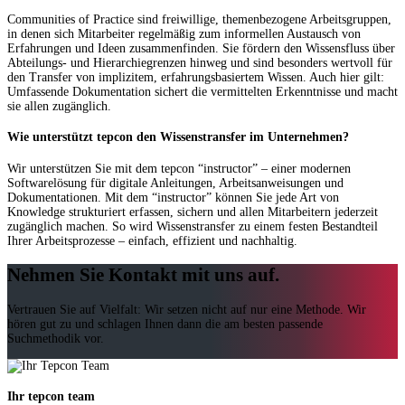
Communities of Practice sind freiwillige, themenbezogene Arbeitsgruppen,
in denen sich Mitarbeiter regelmäßig zum informellen Austausch von
Erfahrungen und Ideen zusammenfinden. Sie fördern den Wissensfluss über
Abteilungs- und Hierarchiegrenzen hinweg und sind besonders wertvoll für
den Transfer von implizitem, erfahrungsbasiertem Wissen. Auch hier gilt:
Umfassende Dokumentation sichert die vermittelten Erkenntnisse und macht
sie allen zugänglich.
Wie unterstützt tepcon den Wissenstransfer im Unternehmen?
Wir unterstützen Sie mit dem tepcon “instructor” – einer modernen
Softwarelösung für digitale Anleitungen, Arbeitsanweisungen und
Dokumentationen. Mit dem “instructor” können Sie jede Art von
Knowledge strukturiert erfassen, sichern und allen Mitarbeitern jederzeit
zugänglich machen. So wird Wissenstransfer zu einem festen Bestandteil
Ihrer Arbeitsprozesse – einfach, effizient und nachhaltig.
Nehmen Sie Kontakt mit uns auf.
Vertrauen Sie auf Vielfalt: Wir setzen nicht auf nur eine Methode. Wir
hören gut zu und schlagen Ihnen dann die am besten passende
Suchmethodik vor.
Ihr tepcon team