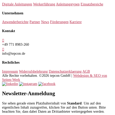
Digitale Anleitungen
Werkerführung
Anleitungstypen
Einsatzbereiche
Unternehmen
Anwenderberichte
Partner
News
Förderungen
Karriere
Kontakt

+49 771 8983-260

info@tepcon.de
Rechtliches
Impressum
Widerrufsbelehrung
Datenschutzerklaerung
AGB
Alle Rechte vorbehalten. ©2026 tepcon GmbH |
Webdesign & SEO von
Seiten-Werk
Newsletter-Anmeldung
Sie sehen gerade einen Platzhalterinhalt von
Standard
. Um auf den
eigentlichen Inhalt zuzugreifen, klicken Sie auf den Button unten. Bitte
beachten Sie, dass dabei Daten an Drittanbieter weitergegeben werden.