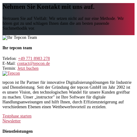
Nehmen Sie Kontakt mit uns auf.
Vertrauen Sie auf Vielfalt: Wir setzen nicht auf nur eine Methode. Wir
hören gut zu und schlagen Ihnen dann die am besten passende
Suchmethodik vor.
Ihr tepcon team
Telefon:
+49 771 8983 278
E-Mail:
contact@tepcon.de
Termin:
Jetzt buchen
tepcon ist Ihr Partner für innovative Digitalisierungslösungen für Industrie
und Dienstleistung. Seit der Gründung der tepcon GmbH im Jahr 2002 ist
es unsere Vision, den technologischen Wandel für unsere Kunden greifbar
zu machen. Unser „instructor“ ist Ihre Software für digitale
Handlungsanweisungen und hilft Ihnen, durch Effizienzsteigerung auf
verschiedenen Ebenen einen Wettbewerbsvorteil zu erzielen.
Testphase starten
Newsletter
Dienstleistungen