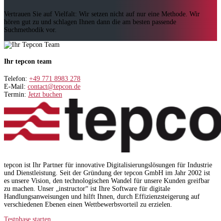
Vertrauen Sie auf Vielfalt: Wir setzen nicht auf nur eine Methode. Wir
hören gut zu und schlagen Ihnen dann die am besten passende
Suchmethodik vor.
Ihr tepcon team
Telefon:
+49 771 8983 278
E-Mail:
contact@tepcon.de
Termin:
Jetzt buchen
tepcon ist Ihr Partner für innovative Digitalisierungslösungen für Industrie
und Dienstleistung. Seit der Gründung der tepcon GmbH im Jahr 2002 ist
es unsere Vision, den technologischen Wandel für unsere Kunden greifbar
zu machen. Unser „instructor“ ist Ihre Software für digitale
Handlungsanweisungen und hilft Ihnen, durch Effizienzsteigerung auf
verschiedenen Ebenen einen Wettbewerbsvorteil zu erzielen.
Testphase starten