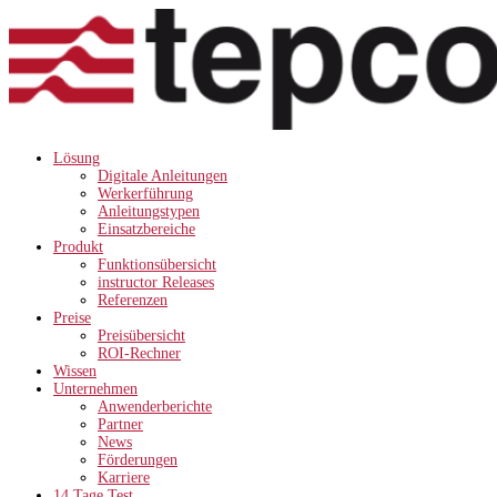
Lösung
Digitale Anleitungen
Werkerführung
Anleitungstypen
Einsatzbereiche
Produkt
Funktionsübersicht
instructor Releases
Referenzen
Preise
Preisübersicht
ROI-Rechner
Wissen
Unternehmen
Anwenderberichte
Partner
News
Förderungen
Karriere
14 Tage Test