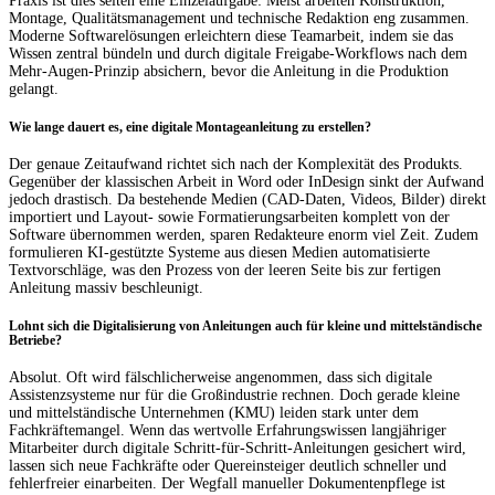
Praxis ist dies selten eine Einzelaufgabe: Meist arbeiten Konstruktion,
Montage, Qualitätsmanagement und technische Redaktion eng zusammen.
Moderne Softwarelösungen erleichtern diese Teamarbeit, indem sie das
Wissen zentral bündeln und durch digitale Freigabe-Workflows nach dem
Mehr-Augen-Prinzip absichern, bevor die Anleitung in die Produktion
gelangt.
Wie lange dauert es, eine digitale Montageanleitung zu erstellen?
Der genaue Zeitaufwand richtet sich nach der Komplexität des Produkts.
Gegenüber der klassischen Arbeit in Word oder InDesign sinkt der Aufwand
jedoch drastisch. Da bestehende Medien (CAD-Daten, Videos, Bilder) direkt
importiert und Layout- sowie Formatierungsarbeiten komplett von der
Software übernommen werden, sparen Redakteure enorm viel Zeit. Zudem
formulieren KI-gestützte Systeme aus diesen Medien automatisierte
Textvorschläge, was den Prozess von der leeren Seite bis zur fertigen
Anleitung massiv beschleunigt.
Lohnt sich die Digitalisierung von Anleitungen auch für kleine und mittelständische
Betriebe?
Absolut. Oft wird fälschlicherweise angenommen, dass sich digitale
Assistenzsysteme nur für die Großindustrie rechnen. Doch gerade kleine
und mittelständische Unternehmen (KMU) leiden stark unter dem
Fachkräftemangel. Wenn das wertvolle Erfahrungswissen langjähriger
Mitarbeiter durch digitale Schritt-für-Schritt-Anleitungen gesichert wird,
lassen sich neue Fachkräfte oder Quereinsteiger deutlich schneller und
fehlerfreier einarbeiten. Der Wegfall manueller Dokumentenpflege ist