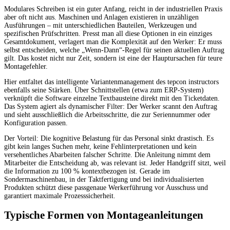
Modulares Schreiben ist ein guter Anfang, reicht in der industriellen Praxis
aber oft nicht aus. Maschinen und Anlagen existieren in unzähligen
Ausführungen – mit unterschiedlichen Bauteilen, Werkzeugen und
spezifischen Prüfschritten. Presst man all diese Optionen in ein einziges
Gesamtdokument, verlagert man die Komplexität auf den Werker: Er muss
selbst entscheiden, welche „Wenn-Dann“-Regel für seinen aktuellen Auftrag
gilt. Das kostet nicht nur Zeit, sondern ist eine der Hauptursachen für teure
Montagefehler.
Hier entfaltet das intelligente Variantenmanagement des tepcon instructors
ebenfalls seine Stärken. Über Schnittstellen (etwa zum ERP-System)
verknüpft die Software einzelne Textbausteine direkt mit den Ticketdaten.
Das System agiert als dynamischer Filter: Der Werker scannt den Auftrag
und sieht ausschließlich die Arbeitsschritte, die zur Seriennummer oder
Konfiguration passen.
Der Vorteil: Die kognitive Belastung für das Personal sinkt drastisch. Es
gibt kein langes Suchen mehr, keine Fehlinterpretationen und kein
versehentliches Abarbeiten falscher Schritte. Die Anleitung nimmt dem
Mitarbeiter die Entscheidung ab, was relevant ist. Jeder Handgriff sitzt, weil
die Information zu 100 % kontextbezogen ist. Gerade im
Sondermaschinenbau, in der Taktfertigung und bei individualisierten
Produkten schützt diese passgenaue Werkerführung vor Ausschuss und
garantiert maximale Prozesssicherheit.
Typische Formen von Montageanleitungen