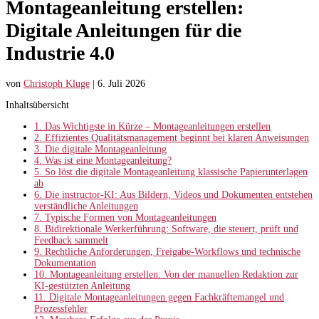
Montageanleitung erstellen:
Digitale Anleitungen für die
Industrie 4.0
von
Christoph Kluge
|
6. Juli 2026
Inhaltsübersicht
1.
Das Wichtigste in Kürze – Montageanleitungen erstellen
2.
Effizientes Qualitätsmanagement beginnt bei klaren Anweisungen
3.
Die digitale Montageanleitung
4.
Was ist eine Montageanleitung?
5.
So löst die digitale Montageanleitung klassische Papierunterlagen
ab
6.
Die instructor-KI: Aus Bildern, Videos und Dokumenten entstehen
verständliche Anleitungen
7.
Typische Formen von Montageanleitungen
8.
Bidirektionale Werkerführung: Software, die steuert, prüft und
Feedback sammelt
9.
Rechtliche Anforderungen, Freigabe-Workflows und technische
Dokumentation
10.
Montageanleitung erstellen: Von der manuellen Redaktion zur
KI-gestützten Anleitung
11.
Digitale Montageanleitungen gegen Fachkräftemangel und
Prozessfehler