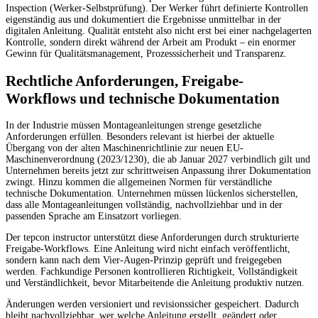
Inspection (Werker-Selbstprüfung). Der Werker führt definierte Kontrollen
eigenständig aus und dokumentiert die Ergebnisse unmittelbar in der
digitalen Anleitung. Qualität entsteht also nicht erst bei einer nachgelagerten
Kontrolle, sondern direkt während der Arbeit am Produkt – ein enormer
Gewinn für Qualitätsmanagement, Prozesssicherheit und Transparenz.
Rechtliche Anforderungen, Freigabe-
Workflows und technische Dokumentation
In der Industrie müssen Montageanleitungen strenge gesetzliche
Anforderungen erfüllen. Besonders relevant ist hierbei der aktuelle
Übergang von der alten Maschinenrichtlinie zur neuen EU-
Maschinenverordnung (2023/1230), die ab Januar 2027 verbindlich gilt und
Unternehmen bereits jetzt zur schrittweisen Anpassung ihrer Dokumentation
zwingt. Hinzu kommen die allgemeinen Normen für verständliche
technische Dokumentation. Unternehmen müssen lückenlos sicherstellen,
dass alle Montageanleitungen vollständig, nachvollziehbar und in der
passenden Sprache am Einsatzort vorliegen.
Der tepcon instructor unterstützt diese Anforderungen durch strukturierte
Freigabe-Workflows. Eine Anleitung wird nicht einfach veröffentlicht,
sondern kann nach dem Vier-Augen-Prinzip geprüft und freigegeben
werden. Fachkundige Personen kontrollieren Richtigkeit, Vollständigkeit
und Verständlichkeit, bevor Mitarbeitende die Anleitung produktiv nutzen.
Änderungen werden versioniert und revisionssicher gespeichert. Dadurch
bleibt nachvollziehbar, wer welche Anleitung erstellt, geändert oder