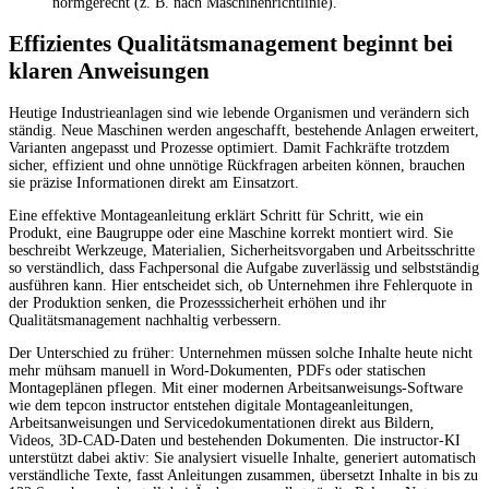
normgerecht (z. B. nach Maschinenrichtlinie).
Effizientes Qualitätsmanagement beginnt bei
klaren Anweisungen
Heutige Industrieanlagen sind wie lebende Organismen und verändern sich
ständig. Neue Maschinen werden angeschafft, bestehende Anlagen erweitert,
Varianten angepasst und Prozesse optimiert. Damit Fachkräfte trotzdem
sicher, effizient und ohne unnötige Rückfragen arbeiten können, brauchen
sie präzise Informationen direkt am Einsatzort.
Eine effektive Montageanleitung erklärt Schritt für Schritt, wie ein
Produkt, eine Baugruppe oder eine Maschine korrekt montiert wird. Sie
beschreibt Werkzeuge, Materialien, Sicherheitsvorgaben und Arbeitsschritte
so verständlich, dass Fachpersonal die Aufgabe zuverlässig und selbstständig
ausführen kann. Hier entscheidet sich, ob Unternehmen ihre Fehlerquote in
der Produktion senken, die Prozesssicherheit erhöhen und ihr
Qualitätsmanagement nachhaltig verbessern.
Der Unterschied zu früher: Unternehmen müssen solche Inhalte heute nicht
mehr mühsam manuell in Word-Dokumenten, PDFs oder statischen
Montageplänen pflegen. Mit einer modernen Arbeitsanweisungs-Software
wie dem tepcon instructor entstehen digitale Montageanleitungen,
Arbeitsanweisungen und Servicedokumentationen direkt aus Bildern,
Videos, 3D-CAD-Daten und bestehenden Dokumenten. Die instructor-KI
unterstützt dabei aktiv: Sie analysiert visuelle Inhalte, generiert automatisch
verständliche Texte, fasst Anleitungen zusammen, übersetzt Inhalte in bis zu