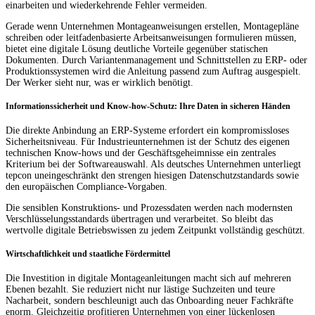
einarbeiten und wiederkehrende Fehler vermeiden.
Gerade wenn Unternehmen Montageanweisungen erstellen, Montagepläne
schreiben oder leitfadenbasierte Arbeitsanweisungen formulieren müssen,
bietet eine digitale Lösung deutliche Vorteile gegenüber statischen
Dokumenten. Durch Variantenmanagement und Schnittstellen zu ERP- oder
Produktionssystemen wird die Anleitung passend zum Auftrag ausgespielt.
Der Werker sieht nur, was er wirklich benötigt.
Informationssicherheit und Know-how-Schutz: Ihre Daten in sicheren Händen
Die direkte Anbindung an ERP-Systeme erfordert ein kompromissloses
Sicherheitsniveau. Für Industrieunternehmen ist der Schutz des eigenen
technischen Know-hows und der Geschäftsgeheimnisse ein zentrales
Kriterium bei der Softwareauswahl. Als deutsches Unternehmen unterliegt
tepcon uneingeschränkt den strengen hiesigen Datenschutzstandards sowie
den europäischen Compliance-Vorgaben.
Die sensiblen Konstruktions- und Prozessdaten werden nach modernsten
Verschlüsselungsstandards übertragen und verarbeitet. So bleibt das
wertvolle digitale Betriebswissen zu jedem Zeitpunkt vollständig geschützt.
Wirtschaftlichkeit und staatliche Fördermittel
Die Investition in digitale Montageanleitungen macht sich auf mehreren
Ebenen bezahlt. Sie reduziert nicht nur lästige Suchzeiten und teure
Nacharbeit, sondern beschleunigt auch das Onboarding neuer Fachkräfte
enorm. Gleichzeitig profitieren Unternehmen von einer lückenlosen