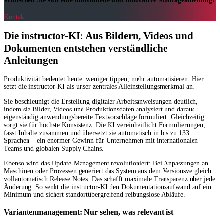
Wünschen Sie sich eine individuelle und innovative Montageanleitung?
Kontakt
Die instructor-KI: Aus Bildern, Videos und
Dokumenten entstehen verständliche
Anleitungen
Produktivität bedeutet heute: weniger tippen, mehr automatisieren. Hier
setzt die instructor-KI als unser zentrales Alleinstellungsmerkmal an.
Sie beschleunigt die Erstellung digitaler Arbeitsanweisungen deutlich,
indem sie Bilder, Videos und Produktionsdaten analysiert und daraus
eigenständig anwendungsbereite Textvorschläge formuliert. Gleichzeitig
sorgt sie für höchste Konsistenz: Die KI vereinheitlicht Formulierungen,
fasst Inhalte zusammen und übersetzt sie automatisch in bis zu 133
Sprachen – ein enormer Gewinn für Unternehmen mit internationalen
Teams und globalen Supply Chains.
Ebenso wird das Update-Management revolutioniert: Bei Anpassungen an
Maschinen oder Prozessen generiert das System aus dem Versionsvergleich
vollautomatisch Release Notes. Das schafft maximale Transparenz über jede
Änderung. So senkt die instructor-KI den Dokumentationsaufwand auf ein
Minimum und sichert standortübergreifend reibungslose Abläufe.
Variantenmanagement: Nur sehen, was relevant ist