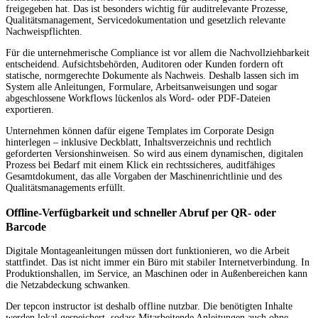
freigegeben hat. Das ist besonders wichtig für auditrelevante Prozesse,
Qualitätsmanagement, Servicedokumentation und gesetzlich relevante
Nachweispflichten.
Für die unternehmerische Compliance ist vor allem die Nachvollziehbarkeit
entscheidend. Aufsichtsbehörden, Auditoren oder Kunden fordern oft
statische, normgerechte Dokumente als Nachweis. Deshalb lassen sich im
System alle Anleitungen, Formulare, Arbeitsanweisungen und sogar
abgeschlossene Workflows lückenlos als Word- oder PDF-Dateien
exportieren.
Unternehmen können dafür eigene Templates im Corporate Design
hinterlegen – inklusive Deckblatt, Inhaltsverzeichnis und rechtlich
geforderten Versionshinweisen. So wird aus einem dynamischen, digitalen
Prozess bei Bedarf mit einem Klick ein rechtssicheres, auditfähiges
Gesamtdokument, das alle Vorgaben der Maschinenrichtlinie und des
Qualitätsmanagements erfüllt.
Offline-Verfügbarkeit und schneller Abruf per QR- oder
Barcode
Digitale Montageanleitungen müssen dort funktionieren, wo die Arbeit
stattfindet. Das ist nicht immer ein Büro mit stabiler Internetverbindung. In
Produktionshallen, im Service, an Maschinen oder in Außenbereichen kann
die Netzabdeckung schwanken.
Der tepcon instructor ist deshalb offline nutzbar. Die benötigten Inhalte
werden lokal gespeichert, sodass Mitarbeitende Anleitungen auch ohne