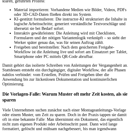
klaren, geführten Prozess:
Material importieren: Vorhandene Medien wie Bilder, Videos, PDFs
oder 3D-CAD-Daten fließen direkt ins System.
KI-gestützt formulieren: Die instructor-KI strukturiert die Inhalte in
logische Arbeitsschritte, generiert verständliche Textvorschläge und
übersetzt sie bei Bedarf sofort.
Interaktiv gewährleisten: Die Anleitung wird mit Checklisten,
Formularen und der nötigen Variantenlogik verknüpft – so sieht der
Werker später genau das, was für seinen Auftrag zählt.
Freigeben und bereitstellen: Nach dem gesicherten Freigabe-
Workflow ist die Anleitung live und sofort am Einsatzort per Tablet,
Smartphone oder PC mittels QR-Code abrufbar.
Damit gehört das isolierte Schreiben von Anleitungen der Vergangenheit an.
Stattdessen entsteht ein durchgängiger, digitaler Workflow, der alle Phasen
nahtlos verbindet: vom Erstellen, Prüfen und Freigeben über die
Anwendung bis zur lückenlosen Dokumentation und kontinuierlichen
Optimierung.
Die Vorlagen-Falle: Warum Muster oft mehr Zeit kosten, als sie
sparen
Viele Unternehmen suchen zunächst nach einer Montageanleitungs-Vorlage
oder einem Muster, um Zeit zu sparen. Doch in der Praxis tappen sie damit
oft in eine bekannte Falle: Man übernimmt ein Dokument, das eigentlich
nicht zum eigenen Produkt oder Arbeitsschritt passt. Dann wird lange
formatiert, gelöscht und mühsam nachgebessert, bis man irgendwann