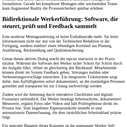
formulieren. Gerade bei komplexen Montagen oder wechselnden Teams
kann Augmented Reality die Prozesssicherheit spürbar erhöhen.
Bidirektionale Werkerführung: Software, die
steuert, prüft und Feedback sammelt
Eine moderne Montageanleitung ist keine Einbahnstraße mehr. Sie leitet
Informationen nicht nur stur von der Technischen Redaktion in die
Fertigung, sondern etabliert einen lebendigen Kreislauf aus Planung,
Ausführung, Rückmeldung und Qualitätssicherung.
Genau diesen aktiven Dialog macht der tepcon instructor in der Praxis
nutzbar. Während die Software den Werker sicher Schritt für Schritt durch
die Aufgabe führt, öffnet sie gleichzeitig den Rückkanal: Mitarbeitende
können direkt im System Feedback geben, Störungen melden oder
Verbesserungsvorschläge einreichen. Ein integriertes Ticketsystem sorgt
dafür, dass Auffälligkeiten sofort dokumentiert, an die zuständigen Personen
gemeldet und transparent bis zur Lösung nachverfolgt werden.
Zudem wird die Anleitung durch interaktive Checklisten und digitale
Formulare verbindlich. Der Werker bestätigt Arbeitsschritte, dokumentiert
Messwerte, ergänzt Fotos oder Videos und hält Prüfergebnisse direkt im
Prozess fest. Statt losgelöster Papierprotokolle entsteht so eine
automatisierte Datenerfassung, die dem tatsächlichen Arbeitsablauf präzise
folgt.
Ein zentraler Baustein dieses Konzepts ist die sogenannte Worker Self-