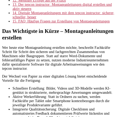
12.
Messbare Erfolge aus der Praxis
13.
Der tepcon instructor: Montageanleitungen digital erstellen und
aktiv steuern
14.
Digitale Montageanleitungen mit dem tepcon instructor: sicherer,
schneller, besser
15.
FAQ: Häufige Fragen zur Erstellung von Montageanleitungen
Das Wichtigste in Kürze – Montageanleitungen
erstellen
Wer heute eine Montageanleitung erstellen möchte, beschreibt Fachkräfte
Schritt für Schritt den sicheren und fachgerechten Zusammenbau von
Maschinen oder Baugruppen. Statt auf starre Word-Dokumente und
fehleranfälliges Papier zu setzen, nutzen moderne Industrieunternehmen
dafür spezialisierte Software für digitale Arbeitsanweisungen wie den
tepcon instructor.
Der Wechsel von Papier zu einer digitalen Lösung bietet entscheidende
Vorteile für die Fertigung:
Schnellere Erstellung: Bilder, Videos und 3D-Modelle werden KI-
gestützt in strukturierte, mehrsprachige Anweisungen umgewandelt.
Aktive Werkerführung: Statt in Ordnern zu suchen, werden
Fachkräfte per Tablet oder Smartphone kontextbezogen durch die
jeweilige Produktvariante geführt.
Integrierte Qualitätssicherung: Digitale Checklisten und
automatisiertes Feedback dokumentieren Prüfwerte lückenlos und