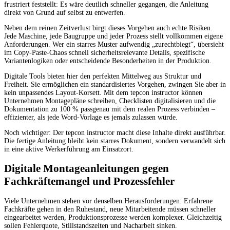
frustriert feststellt: Es wäre deutlich schneller gegangen, die Anleitung
direkt von Grund auf selbst zu entwerfen.
Neben dem reinen Zeitverlust birgt dieses Vorgehen auch echte Risiken.
Jede Maschine, jede Baugruppe und jeder Prozess stellt vollkommen eigene
Anforderungen. Wer ein starres Muster aufwendig „zurechtbiegt“, übersieht
im Copy-Paste-Chaos schnell sicherheitsrelevante Details, spezifische
Variantenlogiken oder entscheidende Besonderheiten in der Produktion.
Digitale Tools bieten hier den perfekten Mittelweg aus Struktur und
Freiheit. Sie ermöglichen ein standardisiertes Vorgehen, zwingen Sie aber in
kein unpassendes Layout-Korsett. Mit dem tepcon instructor können
Unternehmen Montagepläne schreiben, Checklisten digitalisieren und die
Dokumentation zu 100 % passgenau mit dem realen Prozess verbinden –
effizienter, als jede Word-Vorlage es jemals zulassen würde.
Noch wichtiger: Der tepcon instructor macht diese Inhalte direkt ausführbar.
Die fertige Anleitung bleibt kein starres Dokument, sondern verwandelt sich
in eine aktive Werkerführung am Einsatzort.
Digitale Montageanleitungen gegen
Fachkräftemangel und Prozessfehler
Viele Unternehmen stehen vor denselben Herausforderungen: Erfahrene
Fachkräfte gehen in den Ruhestand, neue Mitarbeitende müssen schneller
eingearbeitet werden, Produktionsprozesse werden komplexer. Gleichzeitig
sollen Fehlerquote, Stillstandszeiten und Nacharbeit sinken.