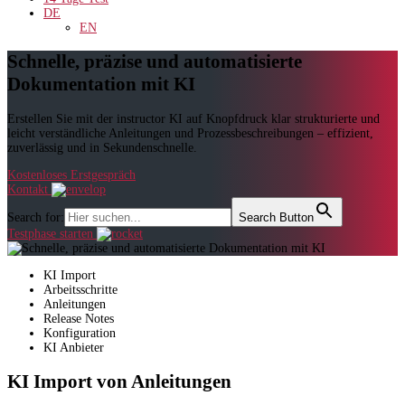
DE
EN
Schnelle, präzise und automatisierte
Dokumentation mit KI
Erstellen Sie mit der instructor KI auf Knopfdruck klar strukturierte und
leicht verständliche Anleitungen und Prozessbeschreibungen – effizient,
zuverlässig und in Sekundenschnelle.
Kostenloses Erstgespräch
Kontakt
Search for:
Search Button
Testphase starten
KI Import
Arbeitsschritte
Anleitungen
Release Notes
Konfiguration
KI Anbieter
KI Import von Anleitungen