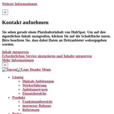
Weitere Informationen
×
Kontakt aufnehmen
Sie sehen gerade einen Platzhalterinhalt von
HubSpot
. Um auf den
eigentlichen Inhalt zuzugreifen, klicken Sie auf die Schaltfläche unten.
Bitte beachten Sie, dass dabei Daten an Drittanbieter weitergegeben
werden.
Inhalt entsperren
Erforderlichen Service akzeptieren und Inhalte entsperren
Mehr Informationen
×
Lösung
Digitale Anleitungen
Werkerführung
Anleitungstypen
Einsatzbereiche
Produkt
Funktionsübersicht
instructor Releases
Referenzen
Preise