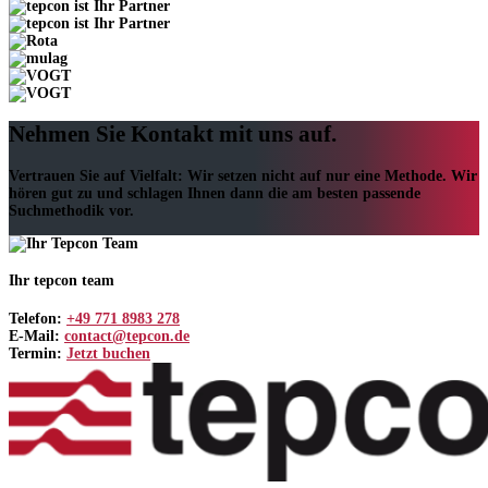
Nehmen Sie Kontakt mit uns auf.
Vertrauen Sie auf Vielfalt: Wir setzen nicht auf nur eine Methode. Wir
hören gut zu und schlagen Ihnen dann die am besten passende
Suchmethodik vor.
Ihr tepcon team
Telefon:
+49 771 8983 278
E-Mail:
contact@tepcon.de
Termin:
Jetzt buchen