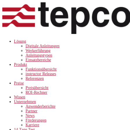
Lösung
Digitale Anleitungen
Werkerführung
Anleitungstypen
Einsatzbereiche
Produkt
Funktionsübersicht
instructor Releases
Referenzen
Preise
Preisübersicht
ROI-Rechner
Wissen
Unternehmen
Anwenderberichte
Partner
News
Förderungen
Karriere
14 Tage Test