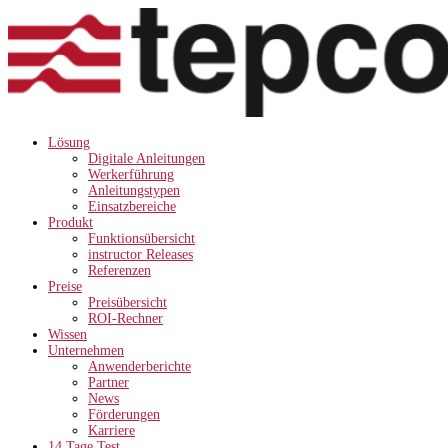
Lösung
Digitale Anleitungen
Werkerführung
Anleitungstypen
Einsatzbereiche
Produkt
Funktionsübersicht
instructor Releases
Referenzen
Preise
Preisübersicht
ROI-Rechner
Wissen
Unternehmen
Anwenderberichte
Partner
News
Förderungen
Karriere
14 Tage Test