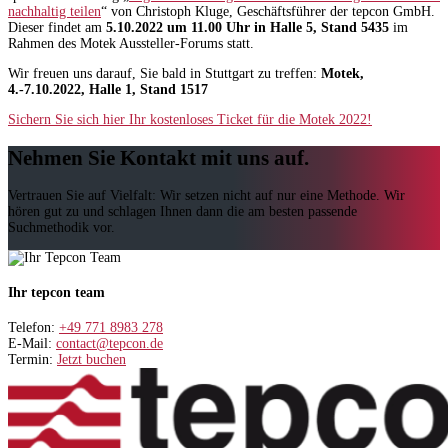
nachhaltig teilen
“ von Christoph Kluge, Geschäftsführer der tepcon GmbH.
Dieser findet am
5.10.2022 um 11.00 Uhr in Halle 5, Stand 5435
im
Rahmen des Motek Aussteller-Forums statt.
Wir freuen uns darauf, Sie bald in Stuttgart zu treffen:
Motek,
4.-7.10.2022, Halle 1, Stand 1517
Sichern Sie sich hier Ihr kostenloses Ticket für die Motek 2022!
Nehmen Sie Kontakt mit uns auf.
Vertrauen Sie auf Vielfalt: Wir setzen nicht auf nur eine Methode. Wir
hören gut zu und schlagen Ihnen dann die am besten passende
Suchmethodik vor.
Ihr tepcon team
Telefon:
+49 771 8983 278
E-Mail:
contact@tepcon.de
Termin:
Jetzt buchen