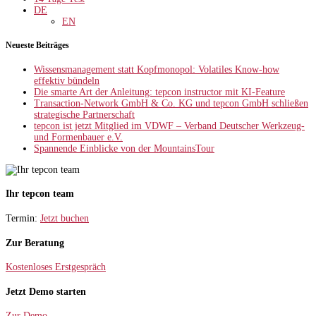
DE
EN
Neueste Beiträges
Wissensmanagement statt Kopfmonopol: Volatiles Know-how
effektiv bündeln
Die smarte Art der Anleitung: tepcon instructor mit KI-Feature
Transaction-Network GmbH & Co. KG und tepcon GmbH schließen
strategische Partnerschaft
tepcon ist jetzt Mitglied im VDWF – Verband Deutscher Werkzeug-
und Formenbauer e.V.
Spannende Einblicke von der MountainsTour
Ihr tepcon team
Termin:
Jetzt buchen
Zur Beratung
Kostenloses Erstgespräch
Jetzt Demo starten
Zur Demo