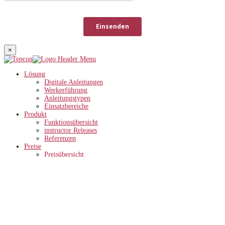
×
Lösung
Digitale Anleitungen
Werkerführung
Anleitungstypen
Einsatzbereiche
Produkt
Funktionsübersicht
instructor Releases
Referenzen
Preise
Preisübersicht
ROI-Rechner
Wissen
Unternehmen
Anwenderberichte
Partner
News
Förderungen
Karriere