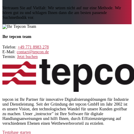
Vertrauen Sie auf Vielfalt: Wir setzen nicht auf nur eine Methode. Wir
hören gut zu und schlagen Ihnen dann die am besten passende
Suchmethodik vor.
Ihr tepcon team
Telefon:
+49 771 8983 278
E-Mail:
contact@tepcon.de
Termin:
Jetzt buchen
tepcon ist Ihr Partner für innovative Digitalisierungslösungen für Industrie
und Dienstleistung. Seit der Gründung der tepcon GmbH im Jahr 2002 ist
es unsere Vision, den technologischen Wandel für unsere Kunden greifbar
zu machen. Unser „instructor“ ist Ihre Software für digitale
Handlungsanweisungen und hilft Ihnen, durch Effizienzsteigerung auf
verschiedenen Ebenen einen Wettbewerbsvorteil zu erzielen.
Testphase starten