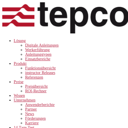
Lösung
Digitale Anleitungen
Werkerführung
Anleitungstypen
Einsatzbereiche
Produkt
Funktionsübersicht
instructor Releases
Referenzen
Preise
Preisübersicht
ROI-Rechner
Wissen
Unternehmen
Anwenderberichte
Partner
News
Förderungen
Karriere
14 Tage Test