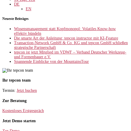
DE
EN
Neueste Beiträges
Wissensmanagement statt Kopfmonopol: Volatiles Know-how
effektiv bündeln
Die smarte Art der Anleitung: tepcon instructor mit KI-Feature
Transaction-Network GmbH & Co. KG und tepcon GmbH schließen
strategische Partnerschaft
tepcon ist jetzt Mitglied im VDWF – Verband Deutscher Werkzeug-
und Formenbauer e.V.
Spannende Einblicke von der MountainsTour
Ihr tepcon team
Termin:
Jetzt buchen
Zur Beratung
Kostenloses Erstgespräch
Jetzt Demo starten
Zur Demo