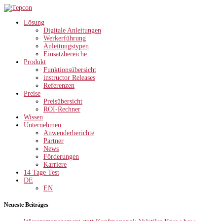
Lösung
Digitale Anleitungen
Werkerführung
Anleitungstypen
Einsatzbereiche
Produkt
Funktionsübersicht
instructor Releases
Referenzen
Preise
Preisübersicht
ROI-Rechner
Wissen
Unternehmen
Anwenderberichte
Partner
News
Förderungen
Karriere
14 Tage Test
DE
EN
Neueste Beiträges