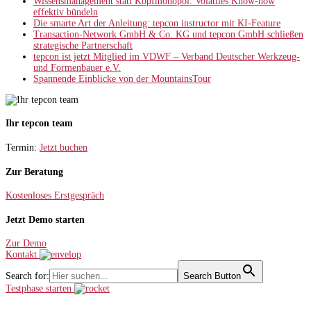
Wissensmanagement statt Kopfmonopol: Volatiles Know-how
effektiv bündeln
Die smarte Art der Anleitung: tepcon instructor mit KI-Feature
Transaction-Network GmbH & Co. KG und tepcon GmbH schließen
strategische Partnerschaft
tepcon ist jetzt Mitglied im VDWF – Verband Deutscher Werkzeug-
und Formenbauer e.V.
Spannende Einblicke von der MountainsTour
Ihr tepcon team
Termin:
Jetzt buchen
Zur Beratung
Kostenloses Erstgespräch
Jetzt Demo starten
Zur Demo
Kontakt
Search for:
Search Button
Testphase starten