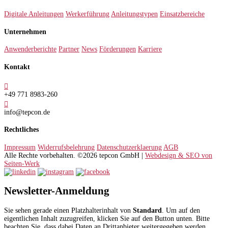
Digitale Anleitungen
Werkerführung
Anleitungstypen
Einsatzbereiche
Unternehmen
Anwenderberichte
Partner
News
Förderungen
Karriere
Kontakt

+49 771 8983-260

info@tepcon.de
Rechtliches
Impressum
Widerrufsbelehrung
Datenschutzerklaerung
AGB
Alle Rechte vorbehalten. ©2026 tepcon GmbH |
Webdesign & SEO von
Seiten-Werk
Newsletter-Anmeldung
Sie sehen gerade einen Platzhalterinhalt von
Standard
. Um auf den
eigentlichen Inhalt zuzugreifen, klicken Sie auf den Button unten. Bitte
beachten Sie, dass dabei Daten an Drittanbieter weitergegeben werden.