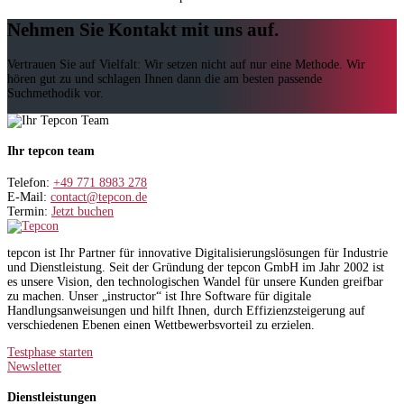
Nehmen Sie Kontakt mit uns auf.
Vertrauen Sie auf Vielfalt: Wir setzen nicht auf nur eine Methode. Wir
hören gut zu und schlagen Ihnen dann die am besten passende
Suchmethodik vor.
Ihr tepcon team
Telefon:
+49 771 8983 278
E-Mail:
contact@tepcon.de
Termin:
Jetzt buchen
tepcon ist Ihr Partner für innovative Digitalisierungslösungen für Industrie
und Dienstleistung. Seit der Gründung der tepcon GmbH im Jahr 2002 ist
es unsere Vision, den technologischen Wandel für unsere Kunden greifbar
zu machen. Unser „instructor“ ist Ihre Software für digitale
Handlungsanweisungen und hilft Ihnen, durch Effizienzsteigerung auf
verschiedenen Ebenen einen Wettbewerbsvorteil zu erzielen.
Testphase starten
Newsletter
Dienstleistungen