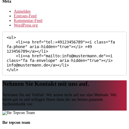
Meta
Anmelden
Eintrags-Feed
Kommentar-Feed
WordPress.org
<ul>

    <li><a href="tel:+49123456789"><i class="fa 
fa-phone" aria-hidden="true"></i> +49 
123456789</a></li>

    <li><a href="mailto:info@mustermann.de"><i 
class="fa fa-envelope" aria-hidden="true"></i> 
info@mustermann.de</a></li>

</ul>
Nehmen Sie Kontakt mit uns auf.
Vertrauen Sie auf Vielfalt: Wir setzen nicht auf nur eine Methode. Wir
hören gut zu und schlagen Ihnen dann die am besten passende
Suchmethodik vor.
Ihr tepcon team