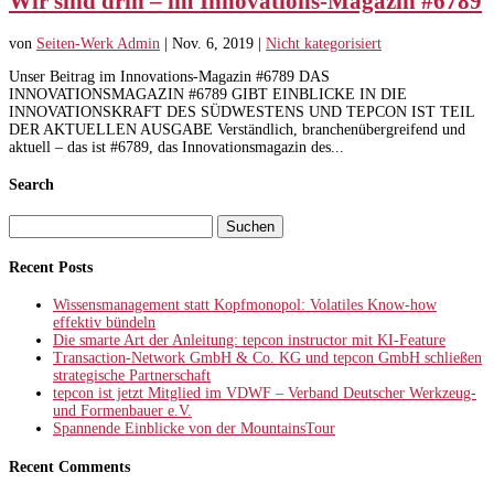
Wir sind drin – im Innovations-Magazin #6789
von
Seiten-Werk Admin
|
Nov. 6, 2019
|
Nicht kategorisiert
Unser Beitrag im Innovations-Magazin #6789 DAS
INNOVATIONSMAGAZIN #6789 GIBT EINBLICKE IN DIE
INNOVATIONSKRAFT DES SÜDWESTENS UND TEPCON IST TEIL
DER AKTUELLEN AUSGABE Verständlich, branchenübergreifend und
aktuell – das ist #6789, das Innovationsmagazin des...
Search
Suchen
nach:
Recent Posts
Wissensmanagement statt Kopfmonopol: Volatiles Know-how
effektiv bündeln
Die smarte Art der Anleitung: tepcon instructor mit KI-Feature
Transaction-Network GmbH & Co. KG und tepcon GmbH schließen
strategische Partnerschaft
tepcon ist jetzt Mitglied im VDWF – Verband Deutscher Werkzeug-
und Formenbauer e.V.
Spannende Einblicke von der MountainsTour
Recent Comments