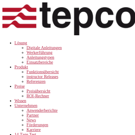
Lösung
Digitale Anleitungen
Werkerführung
Anleitungstypen
Einsatzbereiche
Produkt
Funktionsübersicht
instructor Releases
Referenzen
Preise
Preisübersicht
ROI-Rechner
Wissen
Unternehmen
Anwenderberichte
Partner
News
Förderungen
Karriere
14 Tage Test