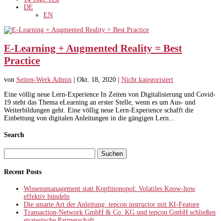
DE
EN
E-Learning + Augmented Reality = Best
Practice
von
Seiten-Werk Admin
|
Okt. 18, 2020
|
Nicht kategorisiert
Eine völlig neue Lern-Experience In Zeiten von Digitalisierung und Covid-
19 steht das Thema eLearning an erster Stelle, wenn es um Aus- und
Weiterbildungen geht. Eine völlig neue Lern-Experience schafft die
Einbettung von digitalen Anleitungen in die gängigen Lern...
Search
Suchen
nach:
Recent Posts
Wissensmanagement statt Kopfmonopol: Volatiles Know-how
effektiv bündeln
Die smarte Art der Anleitung: tepcon instructor mit KI-Feature
Transaction-Network GmbH & Co. KG und tepcon GmbH schließen
strategische Partnerschaft