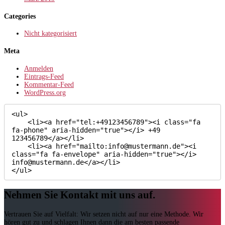
Categories
Nicht kategorisiert
Meta
Anmelden
Eintrags-Feed
Kommentar-Feed
WordPress.org
<ul>

    <li><a href="tel:+49123456789"><i class="fa 
fa-phone" aria-hidden="true"></i> +49 
123456789</a></li>

    <li><a href="mailto:info@mustermann.de"><i 
class="fa fa-envelope" aria-hidden="true"></i> 
info@mustermann.de</a></li>

</ul>
Nehmen Sie Kontakt mit uns auf.
Vertrauen Sie auf Vielfalt: Wir setzen nicht auf nur eine Methode. Wir
hören gut zu und schlagen Ihnen dann die am besten passende