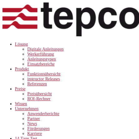
Lösung
Digitale Anleitungen
Werkerführung
Anleitungstypen
Einsatzbereiche
Produkt
Funktionsübersicht
instructor Releases
Referenzen
Preise
Preisübersicht
ROI-Rechner
Wissen
Unternehmen
Anwenderberichte
Partner
News
Förderungen
Karriere
14 Tage Test