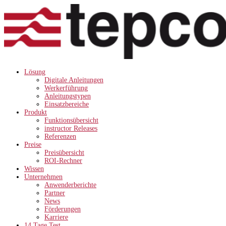
Lösung
Digitale Anleitungen
Werkerführung
Anleitungstypen
Einsatzbereiche
Produkt
Funktionsübersicht
instructor Releases
Referenzen
Preise
Preisübersicht
ROI-Rechner
Wissen
Unternehmen
Anwenderberichte
Partner
News
Förderungen
Karriere
14 Tage Test