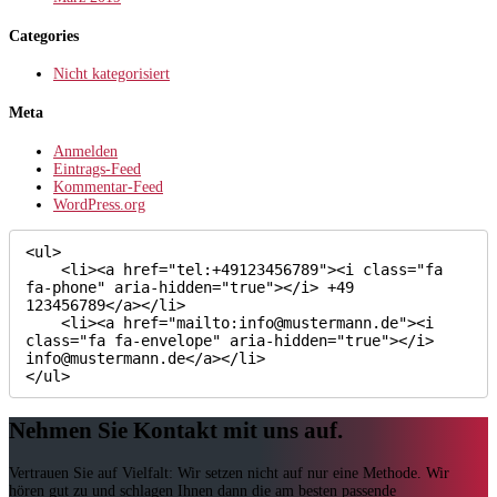
Categories
Nicht kategorisiert
Meta
Anmelden
Eintrags-Feed
Kommentar-Feed
WordPress.org
<ul>

    <li><a href="tel:+49123456789"><i class="fa 
fa-phone" aria-hidden="true"></i> +49 
123456789</a></li>

    <li><a href="mailto:info@mustermann.de"><i 
class="fa fa-envelope" aria-hidden="true"></i> 
info@mustermann.de</a></li>

</ul>
Nehmen Sie Kontakt mit uns auf.
Vertrauen Sie auf Vielfalt: Wir setzen nicht auf nur eine Methode. Wir
hören gut zu und schlagen Ihnen dann die am besten passende