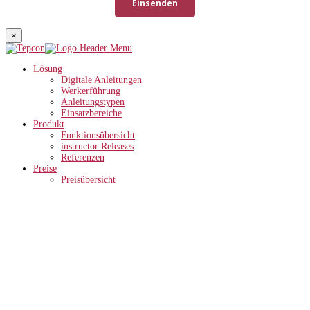
×
Lösung
Digitale Anleitungen
Werkerführung
Anleitungstypen
Einsatzbereiche
Produkt
Funktionsübersicht
instructor Releases
Referenzen
Preise
Preisübersicht
ROI-Rechner
Wissen
Unternehmen
Anwenderberichte
Partner
News
Förderungen
Karriere
14 Tage Test
DE
EN