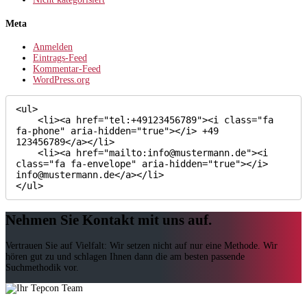
Meta
Anmelden
Eintrags-Feed
Kommentar-Feed
WordPress.org
<ul>

    <li><a href="tel:+49123456789"><i class="fa 
fa-phone" aria-hidden="true"></i> +49 
123456789</a></li>

    <li><a href="mailto:info@mustermann.de"><i 
class="fa fa-envelope" aria-hidden="true"></i> 
info@mustermann.de</a></li>

</ul>
Nehmen Sie Kontakt mit uns auf.
Vertrauen Sie auf Vielfalt: Wir setzen nicht auf nur eine Methode. Wir
hören gut zu und schlagen Ihnen dann die am besten passende
Suchmethodik vor.