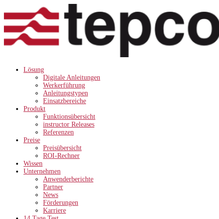
Lösung
Digitale Anleitungen
Werkerführung
Anleitungstypen
Einsatzbereiche
Produkt
Funktionsübersicht
instructor Releases
Referenzen
Preise
Preisübersicht
ROI-Rechner
Wissen
Unternehmen
Anwenderberichte
Partner
News
Förderungen
Karriere
14 Tage Test