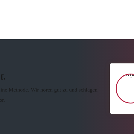
f.
r eine Methode. Wir hören gut zu und schlagen
or.