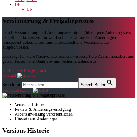
DE
EN
Versionierung & Freigabeprozess
Durch Versionierung und Änderungsverfolgung bleibt jede Anleitung stets
aktuell und konsistent. So werden Fehler vermieden, Änderungen
transparent dokumentiert und unterschiedliche Versionsstände
ausgeschlossen.
Das sorgt für klare Nachvollziehbarkeit, verbessert die Zusammenarbeit und
gewährleistet hohe Qualitäts- und Sicherheitsstandards.
Kostenloses Erstgespräch
Kontakt
Search for:
Search Button
Testphase starten
Versions Historie
Review & Änderungsverfolgung
Arbeitsanweisung veröffentlichen
Hinweis auf Änderungen
Versions Historie