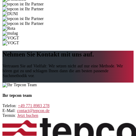
Nehmen Sie Kontakt mit uns auf.
Vertrauen Sie auf Vielfalt: Wir setzen nicht auf nur eine Methode. Wir
hören gut zu und schlagen Ihnen dann die am besten passende
Suchmethodik vor.
Ihr tepcon team
Telefon:
+49 771 8983 278
E-Mail:
contact@tepcon.de
Termin:
Jetzt buchen