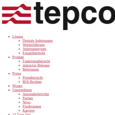
Lösung
Digitale Anleitungen
Werkerführung
Anleitungstypen
Einsatzbereiche
Produkt
Funktionsübersicht
instructor Releases
Referenzen
Preise
Preisübersicht
ROI-Rechner
Wissen
Unternehmen
Anwenderberichte
Partner
News
Förderungen
Karriere
14 Tage Test