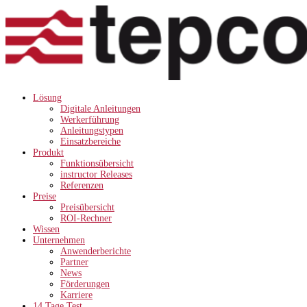
Lösung
Digitale Anleitungen
Werkerführung
Anleitungstypen
Einsatzbereiche
Produkt
Funktionsübersicht
instructor Releases
Referenzen
Preise
Preisübersicht
ROI-Rechner
Wissen
Unternehmen
Anwenderberichte
Partner
News
Förderungen
Karriere
14 Tage Test