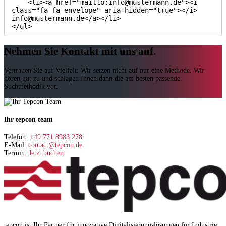
    <li><a href="mailto:info@mustermann.de"><i 
class="fa fa-envelope" aria-hidden="true"></i> 
info@mustermann.de</a></li>

</ul>
Nehmen Sie Kontakt mit uns auf.
Vertrauen Sie auf Vielfalt: Wir setzen nicht auf nur eine Methode. Wir
hören gut zu und schlagen Ihnen dann die am besten passende
Suchmethodik vor.
Ihr tepcon team
Telefon:
+49 771 8983 278
E-Mail:
contact@tepcon.de
Termin:
Jetzt buchen
tepcon ist Ihr Partner für innovative Digitalisierungslösungen für Industrie