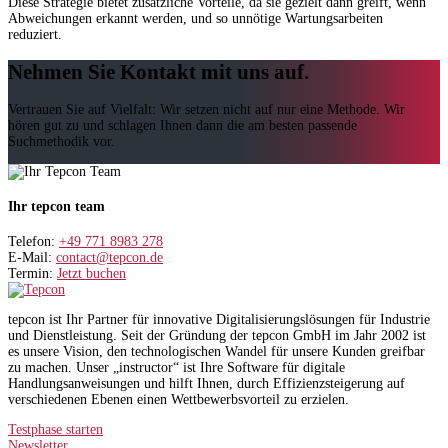
Diese Strategie bietet zusätzliche Vorteile, da sie gezielt dann greift, wenn
Abweichungen erkannt werden, und so unnötige Wartungsarbeiten
reduziert.
Nehmen Sie Kontakt mit uns auf.
Vertrauen Sie auf Vielfalt: Wir setzen nicht auf nur eine Methode. Wir
hören gut zu und schlagen Ihnen dann die am besten passende
Suchmethodik vor.
Ihr tepcon team
Telefon:
+49 771 8983 278
E-Mail:
contact@tepcon.de
Termin:
Jetzt buchen
tepcon ist Ihr Partner für innovative Digitalisierungslösungen für Industrie
und Dienstleistung. Seit der Gründung der tepcon GmbH im Jahr 2002 ist
es unsere Vision, den technologischen Wandel für unsere Kunden greifbar
zu machen. Unser „instructor“ ist Ihre Software für digitale
Handlungsanweisungen und hilft Ihnen, durch Effizienzsteigerung auf
verschiedenen Ebenen einen Wettbewerbsvorteil zu erzielen.
Testphase starten
Newsletter