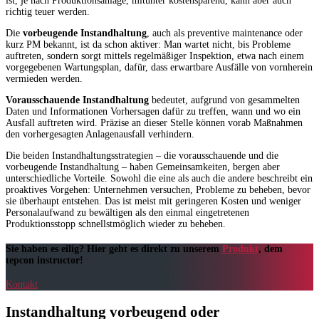
ist, je nach Produktionsanlage, mitunter kostensparend, kann aber auch
richtig teuer werden.
Die
vorbeugende Instandhaltung
, auch als preventive maintenance oder
kurz PM bekannt, ist da schon aktiver: Man wartet nicht, bis Probleme
auftreten, sondern sorgt mittels regelmäßiger Inspektion, etwa nach einem
vorgegebenen Wartungsplan, dafür, dass erwartbare Ausfälle von vornherein
vermieden werden.
Vorausschauende Instandhaltung
bedeutet, aufgrund von gesammelten
Daten und Informationen Vorhersagen dafür zu treffen, wann und wo ein
Ausfall auftreten wird. Präzise an dieser Stelle können vorab Maßnahmen
den vorhergesagten Anlagenausfall verhindern.
Die beiden Instandhaltungsstrategien – die vorausschauende und die
vorbeugende Instandhaltung – haben Gemeinsamkeiten, bergen aber
unterschiedliche Vorteile. Sowohl die eine als auch die andere beschreibt ein
proaktives Vorgehen: Unternehmen versuchen, Probleme zu beheben, bevor
sie überhaupt entstehen. Das ist meist mit geringeren Kosten und weniger
Personalaufwand zu bewältigen als den einmal eingetretenen
Produktionsstopp schnellstmöglich wieder zu beheben.
Sie haben es eilig? Hier geht es direkt zu unserem
Produkt
, dem
tepcon instructor!
Kontakt
Instandhaltung vorbeugend oder