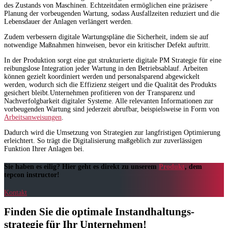
des Zustands von Maschinen. Echtzeitdaten ermöglichen eine präzisere
Planung der vorbeugenden Wartung, sodass Ausfallzeiten reduziert und die
Lebensdauer der Anlagen verlängert werden.
Zudem verbessern digitale Wartungspläne die Sicherheit, indem sie auf
notwendige Maßnahmen hinweisen, bevor ein kritischer Defekt auftritt.
In der Produktion sorgt eine gut strukturierte digitale PM Strategie für eine
reibungslose Integration jeder Wartung in den Betriebsablauf. Arbeiten
können gezielt koordiniert werden und personalsparend abgewickelt
werden, wodurch sich die Effizienz steigert und die Qualität des Produkts
gesichert bleibt.Unternehmen profitieren von der Transparenz und
Nachverfolgbarkeit digitaler Systeme. Alle relevanten Informationen zur
vorbeugenden Wartung sind jederzeit abrufbar, beispielsweise in Form von
Arbeitsanweisungen
.
Dadurch wird die Umsetzung von Strategien zur langfristigen Optimierung
erleichtert. So trägt die Digitalisierung maßgeblich zur zuverlässigen
Funktion Ihrer Anlagen bei.
Sie haben es eilig? Hier geht es direkt zu unserem
Produkt
, dem
tepcon instructor!
Kontakt
Finden Sie die optimale Instandhaltungs­
strategie für Ihr Unternehmen!