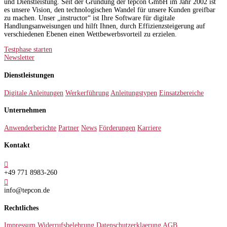
und Dienstleistung. Seit der Gründung der tepcon GmbH im Jahr 2002 ist
es unsere Vision, den technologischen Wandel für unsere Kunden greifbar
zu machen. Unser „instructor“ ist Ihre Software für digitale
Handlungsanweisungen und hilft Ihnen, durch Effizienzsteigerung auf
verschiedenen Ebenen einen Wettbewerbsvorteil zu erzielen.
Testphase starten
Newsletter
Dienstleistungen
Digitale Anleitungen
Werkerführung
Anleitungstypen
Einsatzbereiche
Unternehmen
Anwenderberichte
Partner
News
Förderungen
Karriere
Kontakt

+49 771 8983-260

info@tepcon.de
Rechtliches
Impressum
Widerrufsbelehrung
Datenschutzerklaerung
AGB