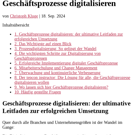
Geschäftsprozesse digitalisieren
von
Christoph Kluge
|
18. Sep. 2024
Inhaltsübersicht
1.
Geschäftsprozesse digitalisieren: der ultimative Leitfaden zur
erfolgreichen Umsetzung
2.
Das Wichtigste auf einen Blick
3.
Prozessdigitalisierung: So gelingt der Wandel
4.
Die wichtigsten Schritte zur Digitalisierung von
Geschäftsprozessen
5.
Erfolgreiche Implementierung digitaler Geschäftsprozesse
6.
Mitarbeiterschulung und Change Management
7.
Überwachung und kontinuierliche Verbesserung
8.
Der tepcon instructor: Die Lösung für alle, die Geschäftsprozesse
digitalisieren wollen
9.
Wo lassen sich hier Geschäftsprozesse digitalisieren?
10.
Häufig gestellte Fragen
Geschäftsprozesse digitalisieren: der ultimative
Leitfaden zur erfolgreichen Umsetzung
Quer durch alle Branchen und Unternehmensgrößen ist der Wandel im
Gange: