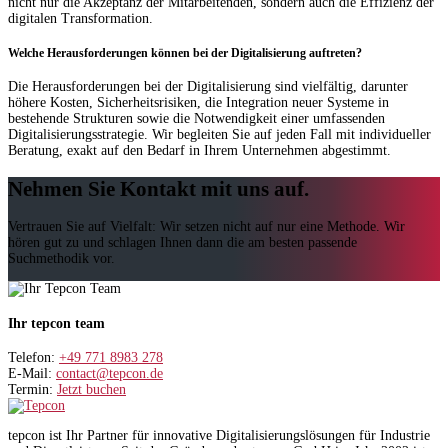
nicht nur die Akzeptanz der Mitarbeitenden, sondern auch die Effizienz der
digitalen Transformation.
Welche Herausforderungen können bei der Digitalisierung auftreten?
Die Herausforderungen bei der Digitalisierung sind vielfältig, darunter
höhere Kosten, Sicherheitsrisiken, die Integration neuer Systeme in
bestehende Strukturen sowie die Notwendigkeit einer umfassenden
Digitalisierungsstrategie. Wir begleiten Sie auf jeden Fall mit individueller
Beratung, exakt auf den Bedarf in Ihrem Unternehmen abgestimmt.
Nehmen Sie Kontakt mit uns auf.
Vertrauen Sie auf Vielfalt: Wir setzen nicht auf nur eine Methode. Wir
hören gut zu und schlagen Ihnen dann die am besten passende
Suchmethodik vor.
Ihr tepcon team
Telefon:
+49 771 8983 278
E-Mail:
contact@tepcon.de
Termin:
Jetzt buchen
tepcon ist Ihr Partner für innovative Digitalisierungslösungen für Industrie