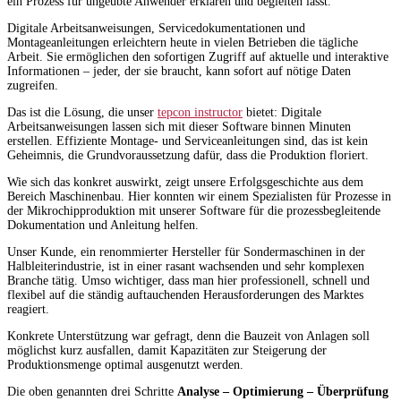
ein Prozess für ungeübte Anwender erklären und begleiten lässt.
Digitale Arbeitsanweisungen, Servicedokumentationen und
Montageanleitungen erleichtern heute in vielen Betrieben die tägliche
Arbeit. Sie ermöglichen den sofortigen Zugriff auf aktuelle und interaktive
Informationen – jeder, der sie braucht, kann sofort auf nötige Daten
zugreifen.
Das ist die Lösung, die unser
tepcon instructor
bietet: Digitale
Arbeitsanweisungen lassen sich mit dieser Software binnen Minuten
erstellen. Effiziente Montage- und Serviceanleitungen sind, das ist kein
Geheimnis, die Grundvoraussetzung dafür, dass die Produktion floriert.
Wie sich das konkret auswirkt, zeigt unsere Erfolgsgeschichte aus dem
Bereich Maschinenbau. Hier konnten wir einem Spezialisten für Prozesse in
der Mikrochipproduktion mit unserer Software für die prozessbegleitende
Dokumentation und Anleitung helfen.
Unser Kunde, ein renommierter Hersteller für Sondermaschinen in der
Halbleiterindustrie, ist in einer rasant wachsenden und sehr komplexen
Branche tätig. Umso wichtiger, dass man hier professionell, schnell und
flexibel auf die ständig auftauchenden Herausforderungen des Marktes
reagiert.
Konkrete Unterstützung war gefragt, denn die Bauzeit von Anlagen soll
möglichst kurz ausfallen, damit Kapazitäten zur Steigerung der
Produktionsmenge optimal ausgenutzt werden.
Die oben genannten drei Schritte
Analyse – Optimierung – Überprüfung