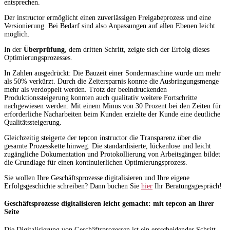
entsprechen.
Der instructor ermöglicht einen zuverlässigen Freigabeprozess und eine
Versionierung. Bei Bedarf sind also Anpassungen auf allen Ebenen leicht
möglich.
In der
Überprüfung
, dem dritten Schritt, zeigte sich der Erfolg dieses
Optimierungsprozesses.
In Zahlen ausgedrückt: Die Bauzeit einer Sondermaschine wurde um mehr
als 50% verkürzt. Durch die Zeitersparnis konnte die Ausbringungsmenge
mehr als verdoppelt werden. Trotz der beeindruckenden
Produktionssteigerung konnten auch qualitativ weitere Fortschritte
nachgewiesen werden: Mit einem Minus von 30 Prozent bei den Zeiten für
erforderliche Nacharbeiten beim Kunden erzielte der Kunde eine deutliche
Qualitätssteigerung.
Gleichzeitig steigerte der tepcon instructor die Transparenz über die
gesamte Prozesskette hinweg. Die standardisierte, lückenlose und leicht
zugängliche Dokumentation und Protokollierung von Arbeitsgängen bildet
die Grundlage für einen kontinuierlichen Optimierungsprozess.
Sie wollen Ihre Geschäftsprozesse digitalisieren und Ihre eigene
Erfolgsgeschichte schreiben? Dann buchen Sie
hier
Ihr Beratungsgespräch!
Geschäftsprozesse digitalisieren leicht gemacht: mit tepcon an Ihrer
Seite
Die Digitalisierung von Geschäftsprozessen ist ein entscheidender Schritt